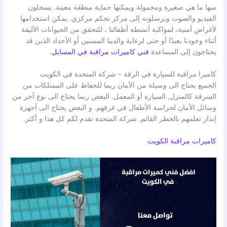
منها ما هي صغيرة ومحمولة ويمكنها حماية منطقة معينة. يسجلون
الفيديو والصوت ويرسلونه إلى مركز تحكم مركزي. يمكن استخدامها
لأغراض أمنية، لمواكبة أنشطة أطفالنا ، للتحقق من الحيوانات الأليفة
أثناء وجودنا بعيدًا أو حتى لرعاية والدينا المسنين أو الأجداد الذين قد
يحتاجون إلى المساعدة
فني كاميرات مراقبة في المسايل
.
كاميرا مراقبة للسيارة في الرقة – شركة المتحدة في الكويت
الجميع يحتاج الى وسيلة من الأمان ربما للحفاظ على الممتلكات من
السرقة كالمنزل, السيارة أو المعمل. البعض ربما يحتاج الى نوع آخر من
وسائل الأمان لحراسة الأطفال في غرفهم. و البعض يحتاج الى أجهزة
إنذار تعلمهم بالخطر القائم. شركة المتحدة تقدم لكم كل هذا و أكثر.
كاميرات مراقبة الكويت