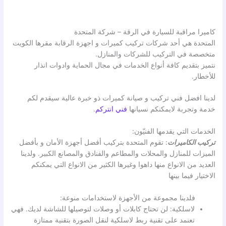
كاميرا مراقبة للسيارة في الرقة – شركة المتحدة
المتحدة هي أحد شركات تركيب كميرات و اجهزة الرقابة مقرها الكويت
متخصصة في التركيب للشركات والمنازل.
نتميز بتقديم كافة أنواع الخدمات في مجال الحماية وادوات انذار
للأخطار.
لدينا افضل فني تركيب و صيانة كميرات ذو خبرة عالية سيقدم لكم
خدمة وتجربة لايمكنكم نسيانها
فني انتركم
.
الخدمات التي يقدمها الفنيّون:
تركيب الكاميرات
: تقوم المتحدة بتركيب أفضل أجهزة الأمان و بأفضل
الميزات للمنازل والمحلات والمطاعم والفنادق والمصانع الكبير. ولدينا
العديد من الانواع منها داهوا وغيرها الكثير من الانواع التي يمكنكم
الاختيار فيما بينها
فلدينا مجموعة من الأجهزة لاستخدامات منوعة:
لاسلكية: لن تحتاج كابلات أو وصلات لتوصيلها للشاشة لديك. فهي
تعنمد على تقنية ربط لاسلكية لنقل الصورة بتقنية ممتازة