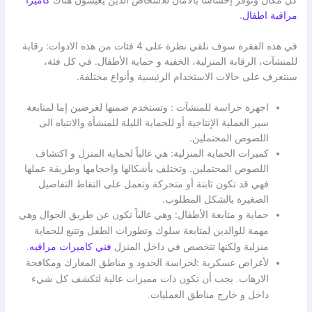
كل مكان وتوفر إحساسًا بالأمان للأشخاص الذين يعيشون هناك
كاميرا
مراقبة اطفال
.
في هذه الفقرة سوف نلقي نظرة على 4 فئات من هذه الادوات: رقابة
للمنشآت، الرقابة المنزلية، الخفية و حماية الأطفال. في كل فئة،
سنتعرف على حالات الاستخدام الرئيسية وأنواع مختلفة.
اجهزة حراسة للمنشآت : وتستخدم ضمنها لغرضين إما لمتابعة
سير العملية الإنتاجية أو للحماية الليلة للمنشأة والانتباه الى
اللصوص المحتملين.
كميرات الحماية المنزلية: هي غالباً لحماية المنزل و اكتشاف
اللصوص المحتملين. وتختلف بأشكالها واحجامها وطريقة عملها
فهي قد تكون ثابتة أو متحركة وتعمل على التقاط التفاصيل
الصغيرة بالشكل المطلوب.
حماية و متابعة الأطفال:
وهي غالباً تكون عن طريق الجوال وهي
مهمة للوالدين لمتابعة سلوك وتطورات الطفل وتتبع للحماية
منزلية ولكنها تتخصص في داخل المنزل
فني كاميرات مراقبه
.
لأغراض عسكرية :لحراسة
الحدود و مناطق المعارك ومكافحة
الارهاب. يجب أن تكون ذات مميزات عالية لتكشف كل شيء
داخل و خارج مناطق العمليات.