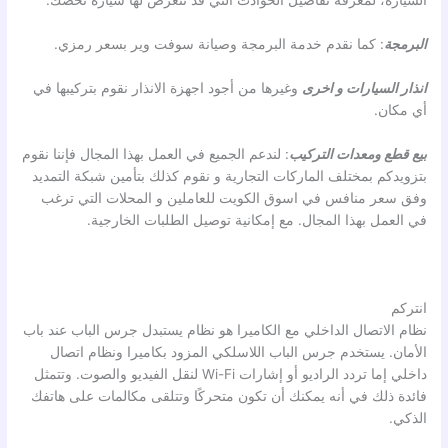
السيارة، لمعرفة تفاصيل الحوادث التي قد تتعرض لها سيارة تخصك.
البرمجة
: كما نقدم خدمة البرمجة وصيانة سوفت وير بسعر رمزي.
انذار السيارات
و اخرى
وغيرها من أجود اجهزة الانذار نقوم بتركيبها في
أي مكان.
بيع قطع ومعدات التركيب
: لندعم الجميع في العمل بهذا المجال فإننا نقوم
بتزويدكم بمختلف الماركات التجارية و نقوم كذلك بتأمين شبكة التمديد
وفق سعر منافس في اسوق الكويت للعاملين و المحلات التي ترغب
في العمل بهذا المجال. مع إمكانية توصيل الطلبات الخارجية.
انتركم
نظام الاتصال الداخلي مع الكاميرا هو نظام يستبدل جرس الباب عند باب
الأمان. يستخدم جرس الباب اللاسلكي المزود بكاميرا ونظام اتصال
داخلي إما تردد الراديو أو إشارات Wi-Fi لنقل الفيديو والصوت. وتتمثل
فائدة ذلك في أنه يمكنك أن تكون متحركًا وتتلقى مكالمات على هاتفك
الذكي.