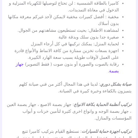
كاميرا بالطاقة الشمسية : لن تحتاج لتوصيلها للكهرباء المنزلية و
الدخول في معاناة التمديدات.
مخفية : أفضل كميرات مخفية لايمكن لأحد غيركم معرفة مكانها
بدون أسلاك
لمشاهدة الاطفال: بحيث تستطيعون مشاهدتهم من الجوال.
صغيرة جدا بدون سلك وبدقة عالية
لحماية المنزل: يمكنك تركيبها في كل أرجاء المنزل
اجهزة بسعات تخزين ممتازة من كافة الانماط والأنواع قادرة
على العمل لأوقات طويلة بسبب سعة الهارد الكبيرة.
رقابة بالصوت والصورة أو بدون صوت ( فقط التصوير)
جهاز
بصمة
.
صيانة بشكل دوري
: لدينا في هذا المجال أكثر من فني صيانة كلهم
يتميزون بالكفاءة وخبرة كبيرة في الصيانة.
تركيب أنظمة الحماية بكافة الانواع
: جهاز بصمة الاصبع ، جهاز بصمة العين
، جهاز بصمة الوجه و وانواع اخرى كثيرة لتأمين خزنات و أبواب
المؤسسات والمنازل.
تركيب اجهزة حماية للسيارات
: نستطيع القيام بتركيب كاميرا تتبع