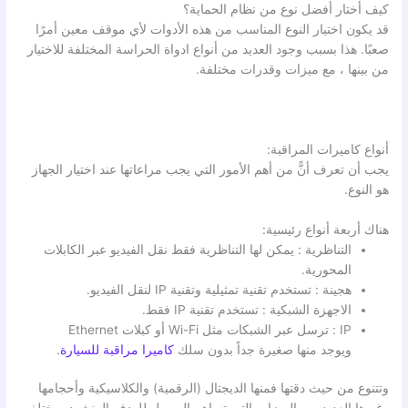
كيف أختار أفضل نوع من نظام الحماية؟
قد يكون اختيار النوع المناسب من هذه الأدوات لأي موقف معين أمرًا
صعبًا. هذا بسبب وجود العديد من أنواع ادواة الحراسة المختلفة للاختيار
من بينها ، مع ميزات وقدرات مختلفة.
أنواع كاميرات المراقبة:
يجب أن تعرف أنًّ من أهم الأمور التي يجب مراعاتها عند اختيار الجهاز
هو النوع.
هناك أربعة أنواع رئيسية:
التناظرية : يمكن لها التناظرية فقط نقل الفيديو عبر الكابلات
المحورية.
هجينة : تستخدم تقنية تمثيلية وتقنية IP لنقل الفيديو.
الاجهزة الشبكية : تستخدم تقنية IP فقط.
IP : ترسل عبر الشبكات مثل Wi-Fi أو كبلات Ethernet
ويوجد منها صغيرة جداً بدون سلك
كاميرا مراقبة للسيارة
.
وتتنوع من حيث دقتها فمنها الديجتال (الرقمية) والكلاسيكية وأحجامها