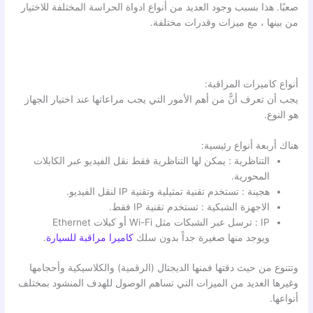
صعبًا. هذا بسبب وجود العديد من أنواع ادواة الحراسة المختلفة للاختيار
من بينها ، مع ميزات وقدرات مختلفة.
أنواع كاميرات المراقبة:
يجب أن تعرف أنًّ من أهم الأمور التي يجب مراعاتها عند اختيار الجهاز
هو النوع.
هناك أربعة أنواع رئيسية:
التناظرية : يمكن لها التناظرية فقط نقل الفيديو عبر الكابلات
المحورية.
هجينة : تستخدم تقنية تمثيلية وتقنية IP لنقل الفيديو.
الاجهزة الشبكية : تستخدم تقنية IP فقط.
IP : ترسل عبر الشبكات مثل Wi-Fi أو كبلات Ethernet
ويوجد منها صغيرة جداً بدون سلك
كاميرا مراقبة للسيارة
.
وتتنوع من حيث دقتها فمنها الديجتال (الرقمية) والكلاسيكية وأحجامها
وغيرها العديد من الميزات التي تساهم الوصول للهدف المنشود بمختلف
أنواعها.