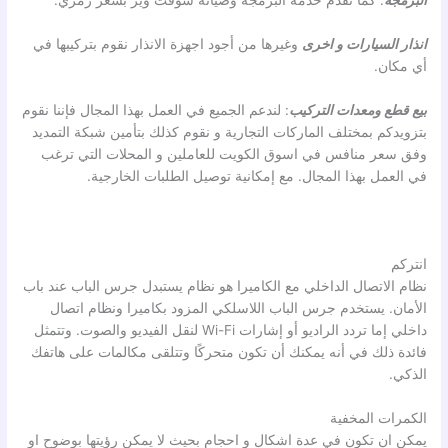
البرمجة
: كما نقدم خدمة البرمجة وصيانة سوفت وير بسعر رمزي.
انذار السيارات
و اخرى
وغيرها من أجود اجهزة الانذار نقوم بتركيبها في
أي مكان.
بيع قطع ومعدات التركيب
: لندعم الجميع في العمل بهذا المجال فإننا نقوم
بتزويدكم بمختلف الماركات التجارية و نقوم كذلك بتأمين شبكة التمديد
وفق سعر منافس في اسوق الكويت للعاملين و المحلات التي ترغب
في العمل بهذا المجال. مع إمكانية توصيل الطلبات الخارجية.
انتركم
نظام الاتصال الداخلي مع الكاميرا هو نظام يستبدل جرس الباب عند باب
الأمان. يستخدم جرس الباب اللاسلكي المزود بكاميرا ونظام اتصال
داخلي إما تردد الراديو أو إشارات Wi-Fi لنقل الفيديو والصوت. وتتمثل
فائدة ذلك في أنه يمكنك أن تكون متحركًا وتتلقى مكالمات على هاتفك
الذكي.
الكمرات المخفية
يمكن ان تكون في عدة اشكال و احجام بحيث لا يمكن رؤيتها بوضوح او