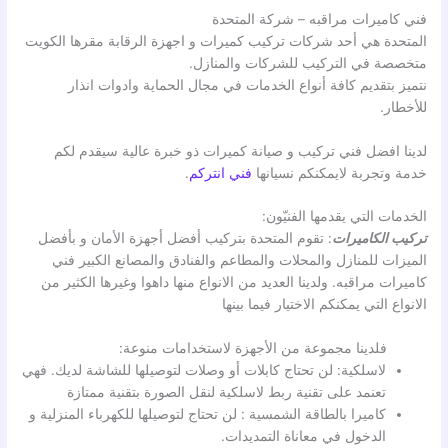
فني كاميرات مراقبه – شركة المتحدة
المتحدة هي أحد شركات تركيب كميرات و اجهزة الرقابة مقرها الكويت
متخصصة في التركيب للشركات والمنازل.
نتميز بتقديم كافة أنواع الخدمات في مجال الحماية وادوات انذار
للأخطار.
لدينا افضل فني تركيب و صيانة كميرات ذو خبرة عالية سيقدم لكم
خدمة وتجربة لايمكنكم نسيانها
فني انتركم
.
الخدمات التي يقدمها الفنيّون:
تركيب الكاميرات
: تقوم المتحدة بتركيب أفضل أجهزة الأمان و بأفضل
الميزات للمنازل والمحلات والمطاعم والفنادق والمصانع الكبير فني
كاميرات مراقبه. ولدينا العديد من الانواع منها داهوا وغيرها الكثير من
الانواع التي يمكنكم الاختيار فيما بينها
فلدينا مجموعة من الأجهزة لاستخدامات منوعة:
لاسلكية: لن تحتاج كابلات أو وصلات لتوصيلها للشاشة لديك. فهي
تعنمد على تقنية ربط لاسلكية لنقل الصورة بتقنية ممتازة
كاميرا بالطاقة الشمسية : لن تحتاج لتوصيلها للكهرباء المنزلية و
الدخول في معاناة التمديدات.