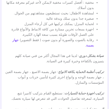
مخفية : أفضل كميرات مخفية لايمكن لأحد غيركم معرفة مكانها
بدون أسلاك
لمشاهدة الاطفال: بحيث تستطيعون مشاهدتهم من الجوال.
صغيرة جدا بدون سلك وبدقة عالية
لحماية المنزل: يمكنك تركيبها في كل أرجاء المنزل
اجهزة بسعات تخزين ممتازة من كافة الانماط والأنواع قادرة
على العمل لأوقات طويلة بسبب سعة الهارد الكبيرة.
رقابة بالصوت والصورة أو بدون صوت ( فقط التصوير)
جهاز
بصمة
.
صيانة بشكل دوري
: لدينا في هذا المجال أكثر من فني صيانة كلهم
يتميزون بالكفاءة وخبرة كبيرة في الصيانة.
تركيب أنظمة الحماية بكافة الانواع
: جهاز بصمة الاصبع ، جهاز بصمة العين
، جهاز بصمة الوجه و وانواع اخرى كثيرة لتأمين خزنات و أبواب
المؤسسات والمنازل.
تركيب اجهزة حماية للسيارات
: نستطيع القيام بتركيب كاميرا تتبع
السيارة، لمعرفة تفاصيل الحوادث التي قد تتعرض لها سيارة تخصك.