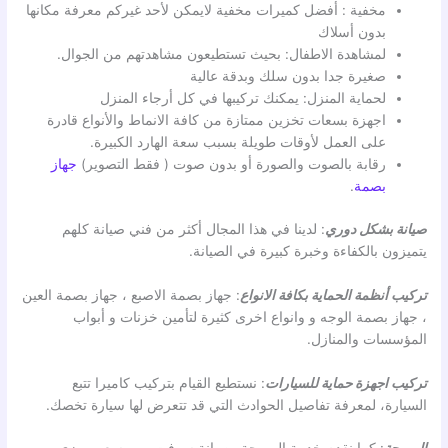
مخفية : أفضل كميرات مخفية لايمكن لأحد غيركم معرفة مكانها
بدون أسلاك
لمشاهدة الاطفال: بحيث تستطيعون مشاهدتهم من الجوال.
صغيرة جدا بدون سلك وبدقة عالية
لحماية المنزل: يمكنك تركيبها في كل أرجاء المنزل
اجهزة بسعات تخزين ممتازة من كافة الانماط والأنواع قادرة
على العمل لأوقات طويلة بسبب سعة الهارد الكبيرة.
رقابة بالصوت والصورة أو بدون صوت ( فقط التصوير)
جهاز
بصمة
.
صيانة بشكل دوري
: لدينا في هذا المجال أكثر من فني صيانة كلهم
يتميزون بالكفاءة وخبرة كبيرة في الصيانة.
تركيب أنظمة الحماية بكافة الانواع
: جهاز بصمة الاصبع ، جهاز بصمة العين
، جهاز بصمة الوجه و وانواع اخرى كثيرة لتأمين خزنات و أبواب
المؤسسات والمنازل.
تركيب اجهزة حماية للسيارات
: نستطيع القيام بتركيب كاميرا تتبع
السيارة، لمعرفة تفاصيل الحوادث التي قد تتعرض لها سيارة تخصك.