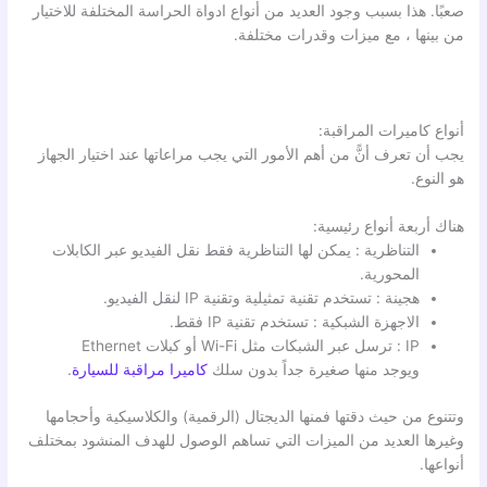
صعبًا. هذا بسبب وجود العديد من أنواع ادواة الحراسة المختلفة للاختيار
من بينها ، مع ميزات وقدرات مختلفة.
أنواع كاميرات المراقبة:
يجب أن تعرف أنًّ من أهم الأمور التي يجب مراعاتها عند اختيار الجهاز
هو النوع.
هناك أربعة أنواع رئيسية:
التناظرية : يمكن لها التناظرية فقط نقل الفيديو عبر الكابلات
المحورية.
هجينة : تستخدم تقنية تمثيلية وتقنية IP لنقل الفيديو.
الاجهزة الشبكية : تستخدم تقنية IP فقط.
IP : ترسل عبر الشبكات مثل Wi-Fi أو كبلات Ethernet
ويوجد منها صغيرة جداً بدون سلك
كاميرا مراقبة للسيارة
.
وتتنوع من حيث دقتها فمنها الديجتال (الرقمية) والكلاسيكية وأحجامها
وغيرها العديد من الميزات التي تساهم الوصول للهدف المنشود بمختلف
أنواعها.