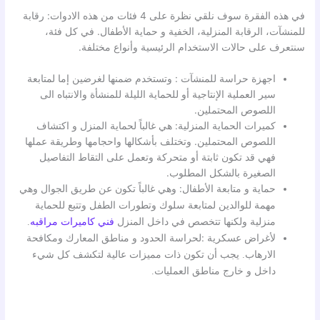
في هذه الفقرة سوف نلقي نظرة على 4 فئات من هذه الادوات: رقابة
للمنشآت، الرقابة المنزلية، الخفية و حماية الأطفال. في كل فئة،
سنتعرف على حالات الاستخدام الرئيسية وأنواع مختلفة.
اجهزة حراسة للمنشآت : وتستخدم ضمنها لغرضين إما لمتابعة
سير العملية الإنتاجية أو للحماية الليلة للمنشأة والانتباه الى
اللصوص المحتملين.
كميرات الحماية المنزلية: هي غالباً لحماية المنزل و اكتشاف
اللصوص المحتملين. وتختلف بأشكالها واحجامها وطريقة عملها
فهي قد تكون ثابتة أو متحركة وتعمل على التقاط التفاصيل
الصغيرة بالشكل المطلوب.
حماية و متابعة الأطفال:
وهي غالباً تكون عن طريق الجوال وهي
مهمة للوالدين لمتابعة سلوك وتطورات الطفل وتتبع للحماية
منزلية ولكنها تتخصص في داخل المنزل
فني كاميرات مراقبه
.
لأغراض عسكرية :لحراسة
الحدود و مناطق المعارك ومكافحة
الارهاب. يجب أن تكون ذات مميزات عالية لتكشف كل شيء
داخل و خارج مناطق العمليات.