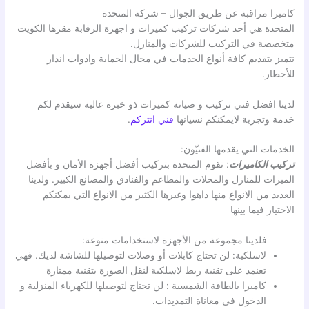
كاميرا مراقبة عن طريق الجوال – شركة المتحدة
المتحدة هي أحد شركات تركيب كميرات و اجهزة الرقابة مقرها الكويت
متخصصة في التركيب للشركات والمنازل.
نتميز بتقديم كافة أنواع الخدمات في مجال الحماية وادوات انذار
للأخطار.
لدينا افضل فني تركيب و صيانة كميرات ذو خبرة عالية سيقدم لكم
خدمة وتجربة لايمكنكم نسيانها
فني انتركم
.
الخدمات التي يقدمها الفنيّون:
تركيب الكاميرات
: تقوم المتحدة بتركيب أفضل أجهزة الأمان و بأفضل
الميزات للمنازل والمحلات والمطاعم والفنادق والمصانع الكبير. ولدينا
العديد من الانواع منها داهوا وغيرها الكثير من الانواع التي يمكنكم
الاختيار فيما بينها
فلدينا مجموعة من الأجهزة لاستخدامات منوعة:
لاسلكية: لن تحتاج كابلات أو وصلات لتوصيلها للشاشة لديك. فهي
تعنمد على تقنية ربط لاسلكية لنقل الصورة بتقنية ممتازة
كاميرا بالطاقة الشمسية : لن تحتاج لتوصيلها للكهرباء المنزلية و
الدخول في معاناة التمديدات.