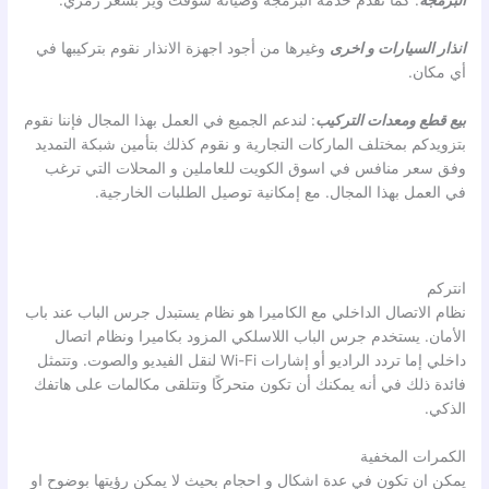
البرمجة
: كما نقدم خدمة البرمجة وصيانة سوفت وير بسعر رمزي.
انذار السيارات
و اخرى
وغيرها من أجود اجهزة الانذار نقوم بتركيبها في
أي مكان.
بيع قطع ومعدات التركيب
: لندعم الجميع في العمل بهذا المجال فإننا نقوم
بتزويدكم بمختلف الماركات التجارية و نقوم كذلك بتأمين شبكة التمديد
وفق سعر منافس في اسوق الكويت للعاملين و المحلات التي ترغب
في العمل بهذا المجال. مع إمكانية توصيل الطلبات الخارجية.
انتركم
نظام الاتصال الداخلي مع الكاميرا هو نظام يستبدل جرس الباب عند باب
الأمان. يستخدم جرس الباب اللاسلكي المزود بكاميرا ونظام اتصال
داخلي إما تردد الراديو أو إشارات Wi-Fi لنقل الفيديو والصوت. وتتمثل
فائدة ذلك في أنه يمكنك أن تكون متحركًا وتتلقى مكالمات على هاتفك
الذكي.
الكمرات المخفية
يمكن ان تكون في عدة اشكال و احجام بحيث لا يمكن رؤيتها بوضوح او