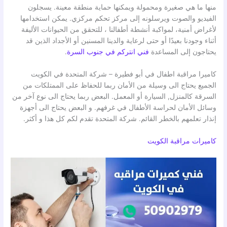
منها ما هي صغيرة ومحمولة ويمكنها حماية منطقة معينة. يسجلون
الفيديو والصوت ويرسلونه إلى مركز تحكم مركزي. يمكن استخدامها
لأغراض أمنية، لمواكبة أنشطة أطفالنا ، للتحقق من الحيوانات الأليفة
أثناء وجودنا بعيدًا أو حتى لرعاية والدينا المسنين أو الأجداد الذين قد
يحتاجون إلى المساعدة
فني انتركم في جنوب السرة
.
كاميرا مراقبة اطفال في أبو فطيرة – شركة المتحدة في الكويت
الجميع يحتاج الى وسيلة من الأمان ربما للحفاظ على الممتلكات من
السرقة كالمنزل, السيارة أو المعمل. البعض ربما يحتاج الى نوع آخر من
وسائل الأمان لحراسة الأطفال في غرفهم. و البعض يحتاج الى أجهزة
إنذار تعلمهم بالخطر القائم. شركة المتحدة تقدم لكم كل هذا و أكثر.
كاميرات مراقبة الكويت