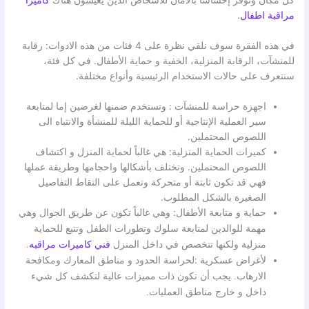
كل مكان وتوفر إحساسًا بالأمان للأشخاص الذين يعيشون هناك
كاميرا
مراقبة اطفال
.
في هذه الفقرة سوف نلقي نظرة على 4 فئات من هذه الادوات: رقابة
للمنشآت، الرقابة المنزلية، الخفية و حماية الأطفال. في كل فئة،
سنتعرف على حالات الاستخدام الرئيسية وأنواع مختلفة.
اجهزة حراسة للمنشآت : وتستخدم ضمنها لغرضين إما لمتابعة
سير العملية الإنتاجية أو للحماية الليلة للمنشأة والانتباه الى
اللصوص المحتملين.
كميرات الحماية المنزلية: هي غالباً لحماية المنزل و اكتشاف
اللصوص المحتملين. وتختلف بأشكالها واحجامها وطريقة عملها
فهي قد تكون ثابتة أو متحركة وتعمل على التقاط التفاصيل
الصغيرة بالشكل المطلوب.
حماية و متابعة الأطفال:
وهي غالباً تكون عن طريق الجوال وهي
مهمة للوالدين لمتابعة سلوك وتطورات الطفل وتتبع للحماية
منزلية ولكنها تتخصص في داخل المنزل
فني كاميرات مراقبه
.
لأغراض عسكرية :لحراسة
الحدود و مناطق المعارك ومكافحة
الارهاب. يجب أن تكون ذات مميزات عالية لتكشف كل شيء
داخل و خارج مناطق العمليات.