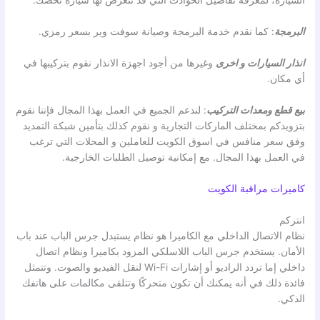
السيارة، لمعرفة تفاصيل الحوادث التي قد تتعرض لها سيارة تخصك.
البرمجة
: كما نقدم خدمة البرمجة وصيانة سوفت وير بسعر رمزي.
انذار السيارات
و اخرى
وغيرها من أجود اجهزة الانذار نقوم بتركيبها في
أي مكان.
بيع قطع ومعدات التركيب
: لندعم الجميع في العمل بهذا المجال فإننا نقوم
بتزويدكم بمختلف الماركات التجارية و نقوم كذلك بتأمين شبكة التمديد
وفق سعر منافس في اسوق الكويت للعاملين و المحلات التي ترغب
في العمل بهذا المجال. مع إمكانية توصيل الطلبات الخارجية.
كاميرات مراقبة الكويت
انتركم
نظام الاتصال الداخلي مع الكاميرا هو نظام يستبدل جرس الباب عند باب
الأمان. يستخدم جرس الباب اللاسلكي المزود بكاميرا ونظام اتصال
داخلي إما تردد الراديو أو إشارات Wi-Fi لنقل الفيديو والصوت. وتتمثل
فائدة ذلك في أنه يمكنك أن تكون متحركًا وتتلقى مكالمات على هاتفك
الذكي.