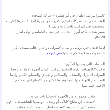
كاميرا مراقبة اطفال في أبو فطيرة – شركة المتحدة
المتحدة هي أحد شركات تركيب كميرات و اجهزة الرقابة مقرها الكويت
متخصصة في التركيب للشركات والمنازل.
نتميز بتقديم كافة أنواع الخدمات في مجال الحماية وادوات انذار
للأخطار.
لدينا افضل فني تركيب و صيانة كميرات ذو خبرة عالية سيقدم لكم
خدمة وتجربة لايمكنكم نسيانها
فني انتركم
.
الخدمات التي يقدمها الفنيّون:
تركيب الكاميرات
: تقوم المتحدة بتركيب أفضل أجهزة الأمان و بأفضل
الميزات للمنازل والمحلات والمطاعم والفنادق والمصانع الكبير. ولدينا
العديد من الانواع منها داهوا وغيرها الكثير من الانواع التي يمكنكم
الاختيار فيما بينها
فلدينا مجموعة من الأجهزة لاستخدامات منوعة:
لاسلكية: لن تحتاج كابلات أو وصلات لتوصيلها للشاشة لديك. فهي
تعنمد على تقنية ربط لاسلكية لنقل الصورة بتقنية ممتازة