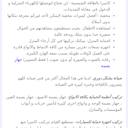
كاميرا بالطاقة الشمسية : لن تحتاج لتوصيلها للكهرباء المنزلية و
الدخول في معاناة التمديدات.
مخفية : أفضل كميرات مخفية لايمكن لأحد غيركم معرفة مكانها
بدون أسلاك
لمشاهدة الاطفال: بحيث تستطيعون مشاهدتهم من الجوال.
صغيرة جدا بدون سلك وبدقة عالية
لحماية المنزل: يمكنك تركيبها في كل أرجاء المنزل
اجهزة بسعات تخزين ممتازة من كافة الانماط والأنواع قادرة
على العمل لأوقات طويلة بسبب سعة الهارد الكبيرة.
رقابة بالصوت والصورة أو بدون صوت ( فقط التصوير)
جهاز
بصمة
.
صيانة بشكل دوري
: لدينا في هذا المجال أكثر من فني صيانة كلهم
يتميزون بالكفاءة وخبرة كبيرة في الصيانة.
تركيب أنظمة الحماية بكافة الانواع
: جهاز بصمة الاصبع ، جهاز بصمة العين
، جهاز بصمة الوجه و وانواع اخرى كثيرة لتأمين خزنات و أبواب
المؤسسات والمنازل.
تركيب اجهزة حماية للسيارات
: نستطيع القيام بتركيب كاميرا تتبع