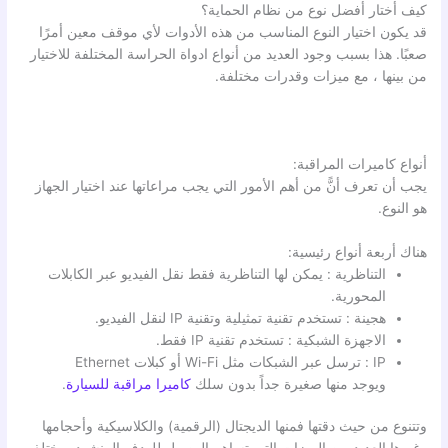
كيف أختار أفضل نوع من نظام الحماية؟
قد يكون اختيار النوع المناسب من هذه الأدوات لأي موقف معين أمرًا
صعبًا. هذا بسبب وجود العديد من أنواع ادواة الحراسة المختلفة للاختيار
من بينها ، مع ميزات وقدرات مختلفة.
أنواع كاميرات المراقبة:
يجب أن تعرف أنًّ من أهم الأمور التي يجب مراعاتها عند اختيار الجهاز
هو النوع.
هناك أربعة أنواع رئيسية:
التناظرية : يمكن لها التناظرية فقط نقل الفيديو عبر الكابلات
المحورية.
هجينة : تستخدم تقنية تمثيلية وتقنية IP لنقل الفيديو.
الاجهزة الشبكية : تستخدم تقنية IP فقط.
IP : ترسل عبر الشبكات مثل Wi-Fi أو كبلات Ethernet
ويوجد منها صغيرة جداً بدون سلك
كاميرا مراقبة للسيارة
.
وتتنوع من حيث دقتها فمنها الديجتال (الرقمية) والكلاسيكية وأحجامها