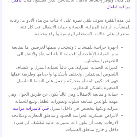
كل مكان وتوفر إحساسًا بالأمان للأشخاص الذين يعيشون هناك
كاميرا
مراقبة اطفال
.
في هذه الفقرة سوف نلقي نظرة على 4 فئات من هذه الادوات: رقابة
للمنشآت، الرقابة المنزلية، الخفية و حماية الأطفال. في كل فئة،
سنتعرف على حالات الاستخدام الرئيسية وأنواع مختلفة.
اجهزة حراسة للمنشآت : وتستخدم ضمنها لغرضين إما لمتابعة
سير العملية الإنتاجية أو للحماية الليلة للمنشأة والانتباه الى
اللصوص المحتملين.
كميرات الحماية المنزلية: هي غالباً لحماية المنزل و اكتشاف
اللصوص المحتملين. وتختلف بأشكالها واحجامها وطريقة عملها
فهي قد تكون ثابتة أو متحركة وتعمل على التقاط التفاصيل
الصغيرة بالشكل المطلوب.
حماية و متابعة الأطفال:
وهي غالباً تكون عن طريق الجوال وهي
مهمة للوالدين لمتابعة سلوك وتطورات الطفل وتتبع للحماية
منزلية ولكنها تتخصص في داخل المنزل
فني كاميرات مراقبه
.
لأغراض عسكرية :لحراسة
الحدود و مناطق المعارك ومكافحة
الارهاب. يجب أن تكون ذات مميزات عالية لتكشف كل شيء
داخل و خارج مناطق العمليات.