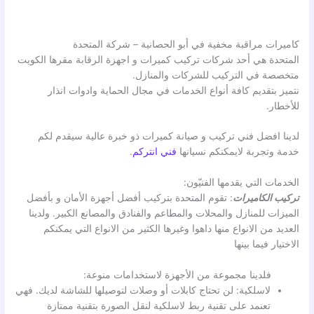
كاميرات مراقبة مخفية في أبو الحصانية – شركة المتحدة
المتحدة هي أحد شركات تركيب كميرات و اجهزة الرقابة مقرها الكويت
متخصصة في التركيب للشركات والمنازل.
نتميز بتقديم كافة أنواع الخدمات في مجال الحماية وادوات انذار
للأخطار.
لدينا افضل فني تركيب و صيانة كميرات ذو خبرة عالية سيقدم لكم
خدمة وتجربة لايمكنكم نسيانها
فني انتركم
.
الخدمات التي يقدمها الفنيّون:
تركيب الكاميرات
: تقوم المتحدة بتركيب أفضل أجهزة الأمان و بأفضل
الميزات للمنازل والمحلات والمطاعم والفنادق والمصانع الكبير. ولدينا
العديد من الانواع منها داهوا وغيرها الكثير من الانواع التي يمكنكم
الاختيار فيما بينها
فلدينا مجموعة من الأجهزة لاستخدامات منوعة:
لاسلكية: لن تحتاج كابلات أو وصلات لتوصيلها للشاشة لديك. فهي
تعنمد على تقنية ربط لاسلكية لنقل الصورة بتقنية ممتازة