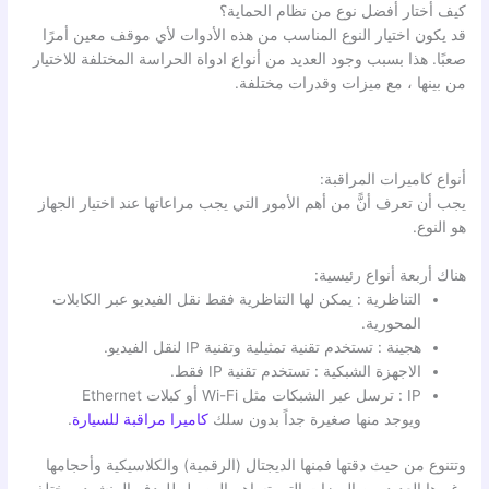
كيف أختار أفضل نوع من نظام الحماية؟
قد يكون اختيار النوع المناسب من هذه الأدوات لأي موقف معين أمرًا
صعبًا. هذا بسبب وجود العديد من أنواع ادواة الحراسة المختلفة للاختيار
من بينها ، مع ميزات وقدرات مختلفة.
أنواع كاميرات المراقبة:
يجب أن تعرف أنًّ من أهم الأمور التي يجب مراعاتها عند اختيار الجهاز
هو النوع.
هناك أربعة أنواع رئيسية:
التناظرية : يمكن لها التناظرية فقط نقل الفيديو عبر الكابلات
المحورية.
هجينة : تستخدم تقنية تمثيلية وتقنية IP لنقل الفيديو.
الاجهزة الشبكية : تستخدم تقنية IP فقط.
IP : ترسل عبر الشبكات مثل Wi-Fi أو كبلات Ethernet
ويوجد منها صغيرة جداً بدون سلك
كاميرا مراقبة للسيارة
.
وتتنوع من حيث دقتها فمنها الديجتال (الرقمية) والكلاسيكية وأحجامها