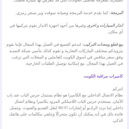
السيارة، لمعرفة تفاصيل الحوادث التي قد تتعرض لها سيارة تخصك.
البرمجة
: كما نقدم خدمة البرمجة وصيانة سوفت وير بسعر رمزي.
انذار السيارات
و اخرى
وغيرها من أجود اجهزة الانذار نقوم بتركيبها في
أي مكان.
بيع قطع ومعدات التركيب
: لندعم الجميع في العمل بهذا المجال فإننا نقوم
بتزويدكم بمختلف الماركات التجارية و نقوم كذلك بتأمين شبكة التمديد
وفق سعر منافس في اسوق الكويت للعاملين و المحلات التي ترغب
في العمل بهذا المجال. مع إمكانية توصيل الطلبات الخارجية.
كاميرات مراقبة الكويت
انتركم
نظام الاتصال الداخلي مع الكاميرا هو نظام يستبدل جرس الباب عند باب
الأمان. يستخدم جرس الباب اللاسلكي المزود بكاميرا ونظام اتصال
داخلي إما تردد الراديو أو إشارات Wi-Fi لنقل الفيديو والصوت. وتتمثل
فائدة ذلك في أنه يمكنك أن تكون متحركًا وتتلقى مكالمات على هاتفك
الذكي.