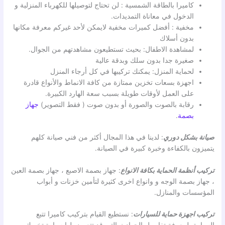
كاميرا بالطاقة الشمسية : لن تحتاج لتوصيلها للكهرباء المنزلية و
الدخول في معاناة التمديدات.
مخفية : أفضل كميرات مخفية لايمكن لأحد غيركم معرفة مكانها
بدون أسلاك
لمشاهدة الاطفال: بحيث تستطيعون مشاهدتهم من الجوال.
صغيرة جدا بدون سلك وبدقة عالية
لحماية المنزل: يمكنك تركيبها في كل أرجاء المنزل
اجهزة بسعات تخزين ممتازة من كافة الانماط والأنواع قادرة
على العمل لأوقات طويلة بسبب سعة الهارد الكبيرة.
رقابة بالصوت والصورة أو بدون صوت ( فقط التصوير)
جهاز
بصمة
.
صيانة بشكل دوري
: لدينا في هذا المجال أكثر من فني صيانة كلهم
يتميزون بالكفاءة وخبرة كبيرة في الصيانة.
تركيب أنظمة الحماية بكافة الانواع
: جهاز بصمة الاصبع ، جهاز بصمة العين
، جهاز بصمة الوجه و وانواع اخرى كثيرة لتأمين خزنات و أبواب
المؤسسات والمنازل.
تركيب اجهزة حماية للسيارات
: نستطيع القيام بتركيب كاميرا تتبع