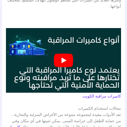
وغيرها العديد من الميزات التي تساهم الوصول للهدف المنشود بمختلف
أنواعها.
كاميرات مراقبة الكويت
مجالات استخدام الكميرات
تعد الأدوات مفيدة لمجموعة متنوعة من الأغراض المنزلية والتجارية ،
من حماية الطفل إلى حراسة المبنى. يمكن تثبيتها في أي مكان وفي