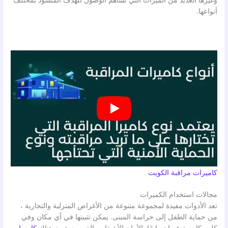
وغيرها العديد من الميزات التي تساهم الوصول للهدف المنشود بمختلف
أنواعها.
كاميرات مراقبة الكويت
مجالات استخدام الكميرات
تعد الأدوات مفيدة لمجموعة متنوعة من الأغراض المنزلية والتجارية ،
من حماية الطفل إلى حراسة المبنى. يمكن تثبيتها في أي مكان وفي