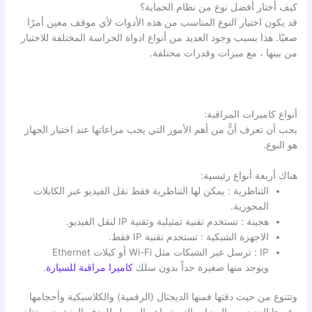
كيف أختار أفضل نوع من نظام الحماية؟
قد يكون اختيار النوع المناسب من هذه الأدوات لأي موقف معين أمرًا
صعبًا. هذا بسبب وجود العديد من أنواع ادواة الحراسة المختلفة للاختيار
من بينها ، مع ميزات وقدرات مختلفة.
أنواع كاميرات المراقبة:
يجب أن تعرف أنًّ من أهم الأمور التي يجب مراعاتها عند اختيار الجهاز
هو النوع.
هناك أربعة أنواع رئيسية:
التناظرية : يمكن لها التناظرية فقط نقل الفيديو عبر الكابلات
المحورية.
هجينة : تستخدم تقنية تمثيلية وتقنية IP لنقل الفيديو.
الاجهزة الشبكية : تستخدم تقنية IP فقط.
IP : ترسل عبر الشبكات مثل Wi-Fi أو كبلات Ethernet
ويوجد منها صغيرة جداً بدون سلك
كاميرا مراقبة للسيارة
.
وتتنوع من حيث دقتها فمنها الديجتال (الرقمية) والكلاسيكية وأحجامها