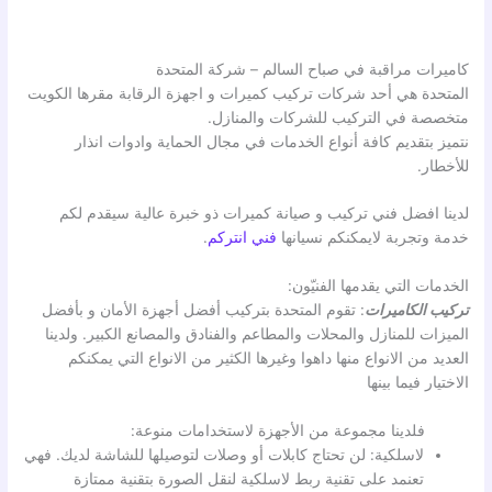
كاميرات مراقبة في صباح السالم – شركة المتحدة
المتحدة هي أحد شركات تركيب كميرات و اجهزة الرقابة مقرها الكويت
متخصصة في التركيب للشركات والمنازل.
نتميز بتقديم كافة أنواع الخدمات في مجال الحماية وادوات انذار
للأخطار.
لدينا افضل فني تركيب و صيانة كميرات ذو خبرة عالية سيقدم لكم
خدمة وتجربة لايمكنكم نسيانها
فني انتركم
.
الخدمات التي يقدمها الفنيّون:
تركيب الكاميرات
: تقوم المتحدة بتركيب أفضل أجهزة الأمان و بأفضل
الميزات للمنازل والمحلات والمطاعم والفنادق والمصانع الكبير. ولدينا
العديد من الانواع منها داهوا وغيرها الكثير من الانواع التي يمكنكم
الاختيار فيما بينها
فلدينا مجموعة من الأجهزة لاستخدامات منوعة:
لاسلكية: لن تحتاج كابلات أو وصلات لتوصيلها للشاشة لديك. فهي
تعنمد على تقنية ربط لاسلكية لنقل الصورة بتقنية ممتازة