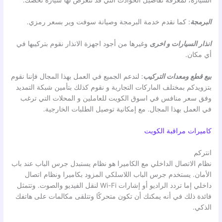
السيارة، لمعرفة تفاصيل الحوادث التي قد تتعرض لها سيارة تخصك.
البرمجة
: كما نقدم خدمة البرمجة وصيانة سوفت وير بسعر رمزي.
انذار السيارات
و اخرى
وغيرها من أجود اجهزة الانذار نقوم بتركيبها في
أي مكان.
بيع قطع ومعدات التركيب
: لندعم الجميع في العمل بهذا المجال فإننا نقوم
بتزويدكم بمختلف الماركات التجارية و نقوم كذلك بتأمين شبكة التمديد
وفق سعر منافس في اسوق الكويت للعاملين و المحلات التي ترغب
في العمل بهذا المجال. مع إمكانية توصيل الطلبات الخارجية.
كاميرات مراقبة الكويت
انتركم
نظام الاتصال الداخلي مع الكاميرا هو نظام يستبدل جرس الباب عند باب
الأمان. يستخدم جرس الباب اللاسلكي المزود بكاميرا ونظام اتصال
داخلي إما تردد الراديو أو إشارات Wi-Fi لنقل الفيديو والصوت. وتتمثل
فائدة ذلك في أنه يمكنك أن تكون متحركًا وتتلقى مكالمات على هاتفك
الذكي.