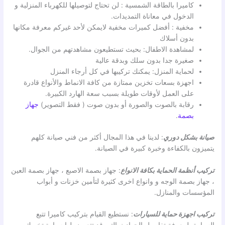
كاميرا بالطاقة الشمسية : لن تحتاج لتوصيلها للكهرباء المنزلية و
الدخول في معاناة التمديدات.
مخفية : أفضل كميرات مخفية لايمكن لأحد غيركم معرفة مكانها
بدون أسلاك
لمشاهدة الاطفال: بحيث تستطيعون مشاهدتهم من الجوال.
صغيرة جدا بدون سلك وبدقة عالية
لحماية المنزل: يمكنك تركيبها في كل أرجاء المنزل
اجهزة بسعات تخزين ممتازة من كافة الانماط والأنواع قادرة
على العمل لأوقات طويلة بسبب سعة الهارد الكبيرة.
رقابة بالصوت والصورة أو بدون صوت ( فقط التصوير)
جهاز
بصمة
.
صيانة بشكل دوري
: لدينا في هذا المجال أكثر من فني صيانة كلهم
يتميزون بالكفاءة وخبرة كبيرة في الصيانة.
تركيب أنظمة الحماية بكافة الانواع
: جهاز بصمة الاصبع ، جهاز بصمة العين
، جهاز بصمة الوجه و وانواع اخرى كثيرة لتأمين خزنات و أبواب
المؤسسات والمنازل.
تركيب اجهزة حماية للسيارات
: نستطيع القيام بتركيب كاميرا تتبع