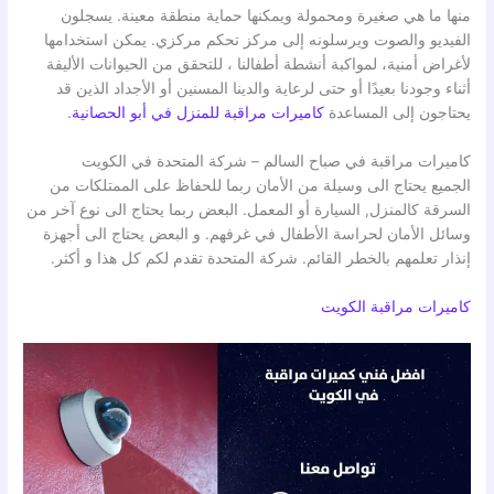
منها ما هي صغيرة ومحمولة ويمكنها حماية منطقة معينة. يسجلون
الفيديو والصوت ويرسلونه إلى مركز تحكم مركزي. يمكن استخدامها
لأغراض أمنية، لمواكبة أنشطة أطفالنا ، للتحقق من الحيوانات الأليفة
أثناء وجودنا بعيدًا أو حتى لرعاية والدينا المسنين أو الأجداد الذين قد
يحتاجون إلى المساعدة
كاميرات مراقبة للمنزل في أبو الحصانية
.
كاميرات مراقبة في صباح السالم – شركة المتحدة في الكويت
الجميع يحتاج الى وسيلة من الأمان ربما للحفاظ على الممتلكات من
السرقة كالمنزل, السيارة أو المعمل. البعض ربما يحتاج الى نوع آخر من
وسائل الأمان لحراسة الأطفال في غرفهم. و البعض يحتاج الى أجهزة
إنذار تعلمهم بالخطر القائم. شركة المتحدة تقدم لكم كل هذا و أكثر.
كاميرات مراقبة الكويت