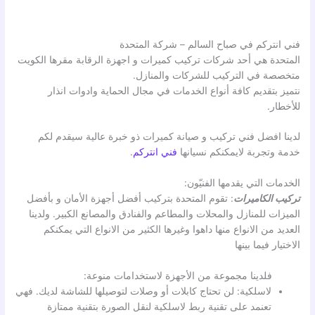
فني انتركم في صباح السالم – شركة المتحدة
المتحدة هي أحد شركات تركيب كميرات و اجهزة الرقابة مقرها الكويت
متخصصة في التركيب للشركات والمنازل.
نتميز بتقديم كافة أنواع الخدمات في مجال الحماية وادوات انذار
للأخطار.
لدينا افضل فني تركيب و صيانة كميرات ذو خبرة عالية سيقدم لكم
خدمة وتجربة لايمكنكم نسيانها
فني انتركم
.
الخدمات التي يقدمها الفنيّون:
تركيب الكاميرات
: تقوم المتحدة بتركيب أفضل أجهزة الأمان و بأفضل
الميزات للمنازل والمحلات والمطاعم والفنادق والمصانع الكبير. ولدينا
العديد من الانواع منها داهوا وغيرها الكثير من الانواع التي يمكنكم
الاختيار فيما بينها
فلدينا مجموعة من الأجهزة لاستخدامات منوعة:
لاسلكية: لن تحتاج كابلات أو وصلات لتوصيلها للشاشة لديك. فهي
تعنمد على تقنية ربط لاسلكية لنقل الصورة بتقنية ممتازة