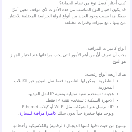
كيف أختار أفضل نوع من نظام الحماية؟
قد يكون اختيار النوع المناسب من هذه الأدوات لأي موقف معين أمرًا
صعبًا. هذا بسبب وجود العديد من أنواع ادواة الحراسة المختلفة للاختيار
من بينها ، مع ميزات وقدرات مختلفة.
أنواع كاميرات المراقبة:
يجب أن تعرف أنًّ من أهم الأمور التي يجب مراعاتها عند اختيار الجهاز
هو النوع.
هناك أربعة أنواع رئيسية:
التناظرية : يمكن لها التناظرية فقط نقل الفيديو عبر الكابلات
المحورية.
هجينة : تستخدم تقنية تمثيلية وتقنية IP لنقل الفيديو.
الاجهزة الشبكية : تستخدم تقنية IP فقط.
IP : ترسل عبر الشبكات مثل Wi-Fi أو كبلات Ethernet
ويوجد منها صغيرة جداً بدون سلك
كاميرا مراقبة للسيارة
.
وتتنوع من حيث دقتها فمنها الديجتال (الرقمية) والكلاسيكية وأحجامها