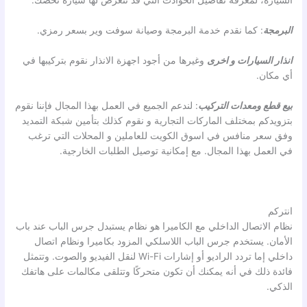
السيارة، لمعرفة تفاصيل الحوادث التي قد تتعرض لها سيارة تخصك.
البرمجة
: كما نقدم خدمة البرمجة وصيانة سوفت وير بسعر رمزي.
انذار السيارات
و اخرى
وغيرها من أجود اجهزة الانذار نقوم بتركيبها في
أي مكان.
بيع قطع ومعدات التركيب
: لندعم الجميع في العمل بهذا المجال فإننا نقوم
بتزويدكم بمختلف الماركات التجارية و نقوم كذلك بتأمين شبكة التمديد
وفق سعر منافس في اسوق الكويت للعاملين و المحلات التي ترغب
في العمل بهذا المجال. مع إمكانية توصيل الطلبات الخارجية.
انتركم
نظام الاتصال الداخلي مع الكاميرا هو نظام يستبدل جرس الباب عند باب
الأمان. يستخدم جرس الباب اللاسلكي المزود بكاميرا ونظام اتصال
داخلي إما تردد الراديو أو إشارات Wi-Fi لنقل الفيديو والصوت. وتتمثل
فائدة ذلك في أنه يمكنك أن تكون متحركًا وتتلقى مكالمات على هاتفك
الذكي.