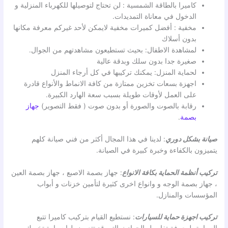
كاميرا بالطاقة الشمسية : لن تحتاج لتوصيلها للكهرباء المنزلية و
الدخول في معاناة التمديدات.
مخفية : أفضل كميرات مخفية لايمكن لأحد غيركم معرفة مكانها
بدون أسلاك
لمشاهدة الاطفال: بحيث تستطيعون مشاهدتهم من الجوال.
صغيرة جدا بدون سلك وبدقة عالية
لحماية المنزل: يمكنك تركيبها في كل أرجاء المنزل
اجهزة بسعات تخزين ممتازة من كافة الانماط والأنواع قادرة
على العمل لأوقات طويلة بسبب سعة الهارد الكبيرة.
رقابة بالصوت والصورة أو بدون صوت ( فقط التصوير)
جهاز
بصمة
.
صيانة بشكل دوري
: لدينا في هذا المجال أكثر من فني صيانة كلهم
يتميزون بالكفاءة وخبرة كبيرة في الصيانة.
تركيب أنظمة الحماية بكافة الانواع
: جهاز بصمة الاصبع ، جهاز بصمة العين
، جهاز بصمة الوجه و وانواع اخرى كثيرة لتأمين خزنات و أبواب
المؤسسات والمنازل.
تركيب اجهزة حماية للسيارات
: نستطيع القيام بتركيب كاميرا تتبع