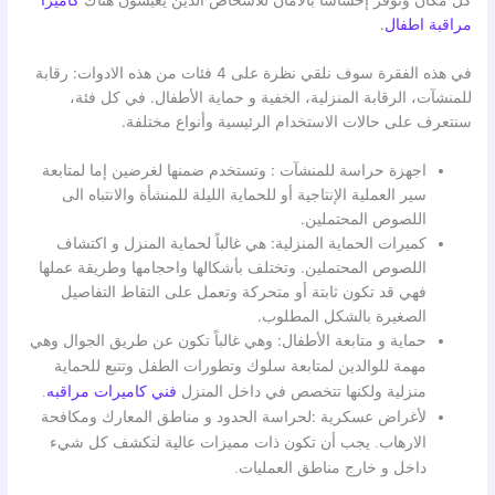
كل مكان وتوفر إحساسًا بالأمان للأشخاص الذين يعيشون هناك
كاميرا
مراقبة اطفال
.
في هذه الفقرة سوف نلقي نظرة على 4 فئات من هذه الادوات: رقابة
للمنشآت، الرقابة المنزلية، الخفية و حماية الأطفال. في كل فئة،
سنتعرف على حالات الاستخدام الرئيسية وأنواع مختلفة.
اجهزة حراسة للمنشآت : وتستخدم ضمنها لغرضين إما لمتابعة
سير العملية الإنتاجية أو للحماية الليلة للمنشأة والانتباه الى
اللصوص المحتملين.
كميرات الحماية المنزلية: هي غالباً لحماية المنزل و اكتشاف
اللصوص المحتملين. وتختلف بأشكالها واحجامها وطريقة عملها
فهي قد تكون ثابتة أو متحركة وتعمل على التقاط التفاصيل
الصغيرة بالشكل المطلوب.
حماية و متابعة الأطفال:
وهي غالباً تكون عن طريق الجوال وهي
مهمة للوالدين لمتابعة سلوك وتطورات الطفل وتتبع للحماية
منزلية ولكنها تتخصص في داخل المنزل
فني كاميرات مراقبه
.
لأغراض عسكرية :لحراسة
الحدود و مناطق المعارك ومكافحة
الارهاب. يجب أن تكون ذات مميزات عالية لتكشف كل شيء
داخل و خارج مناطق العمليات.