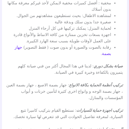
مخفية : أفضل كميرات مخفية لايمكن لأحد غيركم معرفة مكانها
بدون أسلاك
لمشاهدة الاطفال: بحيث تستطيعون مشاهدتهم من الجوال.
صغيرة جدا بدون سلك وبدقة عالية
لحماية المنزل: يمكنك تركيبها في كل أرجاء المنزل
اجهزة بسعات تخزين ممتازة من كافة الانماط والأنواع قادرة
على العمل لأوقات طويلة بسبب سعة الهارد الكبيرة.
رقابة بالصوت والصورة أو بدون صوت ( فقط التصوير)
جهاز
بصمة
.
صيانة بشكل دوري
: لدينا في هذا المجال أكثر من فني صيانة كلهم
يتميزون بالكفاءة وخبرة كبيرة في الصيانة.
تركيب أنظمة الحماية بكافة الانواع
: جهاز بصمة الاصبع ، جهاز بصمة العين
، جهاز بصمة الوجه و وانواع اخرى كثيرة لتأمين خزنات و أبواب
المؤسسات والمنازل.
تركيب اجهزة حماية للسيارات
: نستطيع القيام بتركيب كاميرا تتبع
السيارة، لمعرفة تفاصيل الحوادث التي قد تتعرض لها سيارة تخصك.