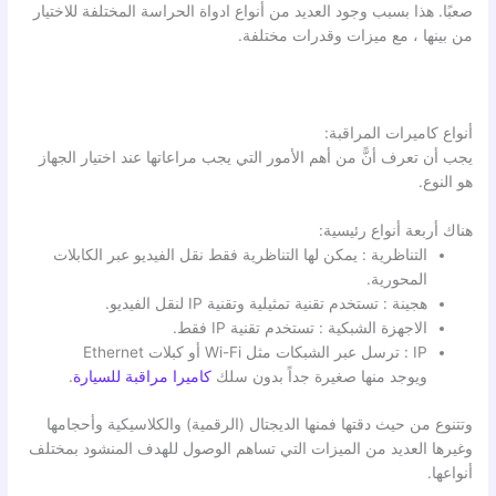
صعبًا. هذا بسبب وجود العديد من أنواع ادواة الحراسة المختلفة للاختيار
من بينها ، مع ميزات وقدرات مختلفة.
أنواع كاميرات المراقبة:
يجب أن تعرف أنًّ من أهم الأمور التي يجب مراعاتها عند اختيار الجهاز
هو النوع.
هناك أربعة أنواع رئيسية:
التناظرية : يمكن لها التناظرية فقط نقل الفيديو عبر الكابلات
المحورية.
هجينة : تستخدم تقنية تمثيلية وتقنية IP لنقل الفيديو.
الاجهزة الشبكية : تستخدم تقنية IP فقط.
IP : ترسل عبر الشبكات مثل Wi-Fi أو كبلات Ethernet
ويوجد منها صغيرة جداً بدون سلك
كاميرا مراقبة للسيارة
.
وتتنوع من حيث دقتها فمنها الديجتال (الرقمية) والكلاسيكية وأحجامها
وغيرها العديد من الميزات التي تساهم الوصول للهدف المنشود بمختلف
أنواعها.