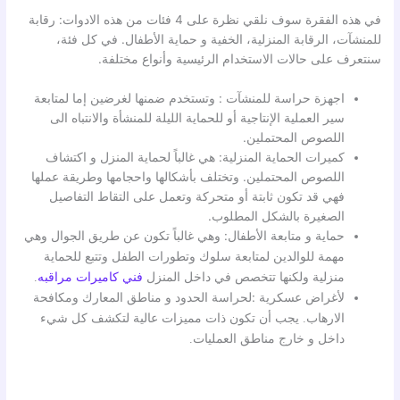
في هذه الفقرة سوف نلقي نظرة على 4 فئات من هذه الادوات: رقابة
للمنشآت، الرقابة المنزلية، الخفية و حماية الأطفال. في كل فئة،
سنتعرف على حالات الاستخدام الرئيسية وأنواع مختلفة.
اجهزة حراسة للمنشآت : وتستخدم ضمنها لغرضين إما لمتابعة
سير العملية الإنتاجية أو للحماية الليلة للمنشأة والانتباه الى
اللصوص المحتملين.
كميرات الحماية المنزلية: هي غالباً لحماية المنزل و اكتشاف
اللصوص المحتملين. وتختلف بأشكالها واحجامها وطريقة عملها
فهي قد تكون ثابتة أو متحركة وتعمل على التقاط التفاصيل
الصغيرة بالشكل المطلوب.
حماية و متابعة الأطفال:
وهي غالباً تكون عن طريق الجوال وهي
مهمة للوالدين لمتابعة سلوك وتطورات الطفل وتتبع للحماية
منزلية ولكنها تتخصص في داخل المنزل
فني كاميرات مراقبه
.
لأغراض عسكرية :لحراسة
الحدود و مناطق المعارك ومكافحة
الارهاب. يجب أن تكون ذات مميزات عالية لتكشف كل شيء
داخل و خارج مناطق العمليات.