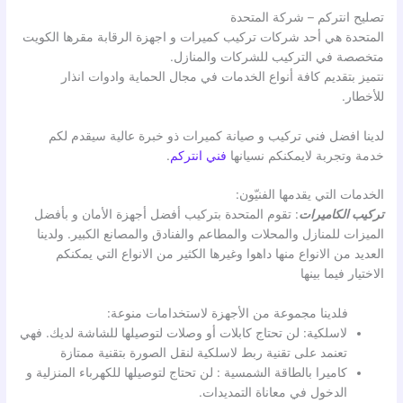
تصليح انتركم – شركة المتحدة
المتحدة هي أحد شركات تركيب كميرات و اجهزة الرقابة مقرها الكويت
متخصصة في التركيب للشركات والمنازل.
نتميز بتقديم كافة أنواع الخدمات في مجال الحماية وادوات انذار
للأخطار.
لدينا افضل فني تركيب و صيانة كميرات ذو خبرة عالية سيقدم لكم
خدمة وتجربة لايمكنكم نسيانها
فني انتركم
.
الخدمات التي يقدمها الفنيّون:
تركيب الكاميرات
: تقوم المتحدة بتركيب أفضل أجهزة الأمان و بأفضل
الميزات للمنازل والمحلات والمطاعم والفنادق والمصانع الكبير. ولدينا
العديد من الانواع منها داهوا وغيرها الكثير من الانواع التي يمكنكم
الاختيار فيما بينها
فلدينا مجموعة من الأجهزة لاستخدامات منوعة:
لاسلكية: لن تحتاج كابلات أو وصلات لتوصيلها للشاشة لديك. فهي
تعنمد على تقنية ربط لاسلكية لنقل الصورة بتقنية ممتازة
كاميرا بالطاقة الشمسية : لن تحتاج لتوصيلها للكهرباء المنزلية و
الدخول في معاناة التمديدات.