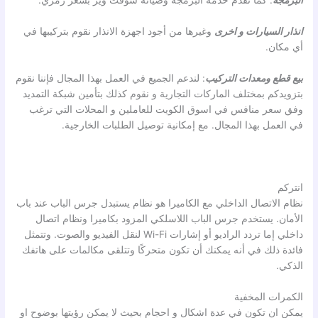
البرمجة
: كما نقدم خدمة البرمجة وصيانة سوفت وير بسعر رمزي.
انذار السيارات
و اخرى
وغيرها من أجود اجهزة الانذار نقوم بتركيبها في
أي مكان.
بيع قطع ومعدات التركيب
: لندعم الجميع في العمل بهذا المجال فإننا نقوم
بتزويدكم بمختلف الماركات التجارية و نقوم كذلك بتأمين شبكة التمديد
وفق سعر منافس في اسوق الكويت للعاملين و المحلات التي ترغب
في العمل بهذا المجال. مع إمكانية توصيل الطلبات الخارجية.
انتركم
نظام الاتصال الداخلي مع الكاميرا هو نظام يستبدل جرس الباب عند باب
الأمان. يستخدم جرس الباب اللاسلكي المزود بكاميرا ونظام اتصال
داخلي إما تردد الراديو أو إشارات Wi-Fi لنقل الفيديو والصوت. وتتمثل
فائدة ذلك في أنه يمكنك أن تكون متحركًا وتتلقى مكالمات على هاتفك
الذكي.
الكمرات المخفية
يمكن ان تكون في عدة اشكال و احجام بحيث لا يمكن رؤيتها بوضوح او