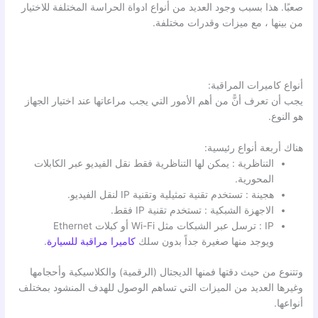
صعبًا. هذا بسبب وجود العديد من أنواع ادواة الحراسة المختلفة للاختيار
من بينها ، مع ميزات وقدرات مختلفة.
أنواع كاميرات المراقبة:
يجب أن تعرف أنًّ من أهم الأمور التي يجب مراعاتها عند اختيار الجهاز
هو النوع.
هناك أربعة أنواع رئيسية:
التناظرية : يمكن لها التناظرية فقط نقل الفيديو عبر الكابلات
المحورية.
هجينة : تستخدم تقنية تمثيلية وتقنية IP لنقل الفيديو.
الاجهزة الشبكية : تستخدم تقنية IP فقط.
IP : ترسل عبر الشبكات مثل Wi-Fi أو كبلات Ethernet
ويوجد منها صغيرة جداً بدون سلك
كاميرا مراقبة للسيارة
.
وتتنوع من حيث دقتها فمنها الديجتال (الرقمية) والكلاسيكية وأحجامها
وغيرها العديد من الميزات التي تساهم الوصول للهدف المنشود بمختلف
أنواعها.