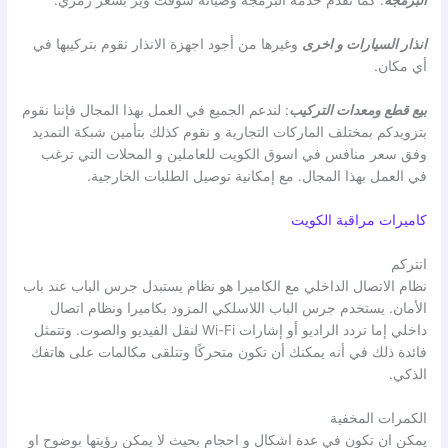
البرمجة
: كما نقدم خدمة البرمجة وصيانة سوفت وير بسعر رمزي.
انذار السيارات
و اخرى
وغيرها من أجود اجهزة الانذار نقوم بتركيبها في
أي مكان.
بيع قطع ومعدات التركيب
: لندعم الجميع في العمل بهذا المجال فإننا نقوم
بتزويدكم بمختلف الماركات التجارية و نقوم كذلك بتأمين شبكة التمديد
وفق سعر منافس في اسوق الكويت للعاملين و المحلات التي ترغب
في العمل بهذا المجال. مع إمكانية توصيل الطلبات الخارجية.
كاميرات مراقبة الكويت
انتركم
نظام الاتصال الداخلي مع الكاميرا هو نظام يستبدل جرس الباب عند باب
الأمان. يستخدم جرس الباب اللاسلكي المزود بكاميرا ونظام اتصال
داخلي إما تردد الراديو أو إشارات Wi-Fi لنقل الفيديو والصوت. وتتمثل
فائدة ذلك في أنه يمكنك أن تكون متحركًا وتتلقى مكالمات على هاتفك
الذكي.
الكمرات المخفية
يمكن ان تكون في عدة اشكال و احجام بحيث لا يمكن رؤيتها بوضوح او