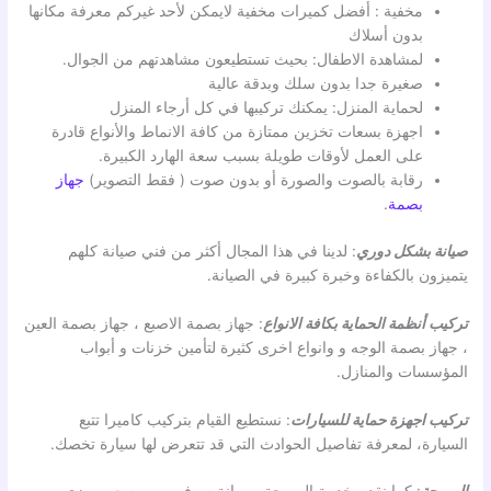
مخفية : أفضل كميرات مخفية لايمكن لأحد غيركم معرفة مكانها
بدون أسلاك
لمشاهدة الاطفال: بحيث تستطيعون مشاهدتهم من الجوال.
صغيرة جدا بدون سلك وبدقة عالية
لحماية المنزل: يمكنك تركيبها في كل أرجاء المنزل
اجهزة بسعات تخزين ممتازة من كافة الانماط والأنواع قادرة
على العمل لأوقات طويلة بسبب سعة الهارد الكبيرة.
رقابة بالصوت والصورة أو بدون صوت ( فقط التصوير)
جهاز
بصمة
.
صيانة بشكل دوري
: لدينا في هذا المجال أكثر من فني صيانة كلهم
يتميزون بالكفاءة وخبرة كبيرة في الصيانة.
تركيب أنظمة الحماية بكافة الانواع
: جهاز بصمة الاصبع ، جهاز بصمة العين
، جهاز بصمة الوجه و وانواع اخرى كثيرة لتأمين خزنات و أبواب
المؤسسات والمنازل.
تركيب اجهزة حماية للسيارات
: نستطيع القيام بتركيب كاميرا تتبع
السيارة، لمعرفة تفاصيل الحوادث التي قد تتعرض لها سيارة تخصك.