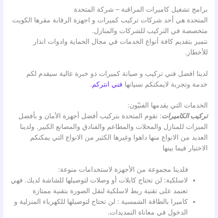
برامج تشغيل كاميرات المراقبة – شركة المتحدة
المتحدة هي أحد شركات تركيب كميرات و اجهزة الرقابة مقرها الكويت
متخصصة في التركيب للشركات والمنازل.
نتميز بتقديم كافة أنواع الخدمات في مجال الحماية وادوات انذار
للأخطار.
لدينا افضل فني تركيب و صيانة كميرات ذو خبرة عالية سيقدم لكم
خدمة وتجربة لايمكنكم نسيانها
فني انتركم
.
الخدمات التي يقدمها الفنيّون:
تركيب الكاميرات
: تقوم المتحدة بتركيب أفضل أجهزة الأمان و بأفضل
الميزات للمنازل والمحلات والمطاعم والفنادق والمصانع الكبير. ولدينا
العديد من الانواع منها داهوا وغيرها الكثير من الانواع التي يمكنكم
الاختيار فيما بينها
فلدينا مجموعة من الأجهزة لاستخدامات منوعة:
لاسلكية: لن تحتاج كابلات أو وصلات لتوصيلها للشاشة لديك. فهي
تعنمد على تقنية ربط لاسلكية لنقل الصورة بتقنية ممتازة
كاميرا بالطاقة الشمسية : لن تحتاج لتوصيلها للكهرباء المنزلية و
الدخول في معاناة التمديدات.