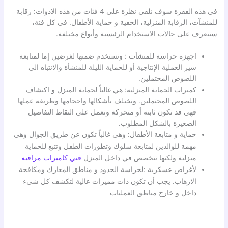
في هذه الفقرة سوف نلقي نظرة على 4 فئات من هذه الادوات: رقابة
للمنشآت، الرقابة المنزلية، الخفية و حماية الأطفال. في كل فئة،
سنتعرف على حالات الاستخدام الرئيسية وأنواع مختلفة.
اجهزة حراسة للمنشآت : وتستخدم ضمنها لغرضين إما لمتابعة
سير العملية الإنتاجية أو للحماية الليلة للمنشأة والانتباه الى
اللصوص المحتملين.
كميرات الحماية المنزلية: هي غالباً لحماية المنزل و اكتشاف
اللصوص المحتملين. وتختلف بأشكالها واحجامها وطريقة عملها
فهي قد تكون ثابتة أو متحركة وتعمل على التقاط التفاصيل
الصغيرة بالشكل المطلوب.
حماية و متابعة الأطفال:
وهي غالباً تكون عن طريق الجوال وهي
مهمة للوالدين لمتابعة سلوك وتطورات الطفل وتتبع للحماية
منزلية ولكنها تتخصص في داخل المنزل
فني كاميرات مراقبه
.
لأغراض عسكرية :لحراسة
الحدود و مناطق المعارك ومكافحة
الارهاب. يجب أن تكون ذات مميزات عالية لتكشف كل شيء
داخل و خارج مناطق العمليات.