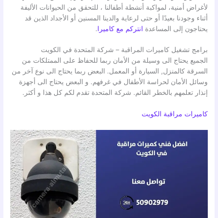
لأغراض أمنية، لمواكبة أنشطة أطفالنا ، للتحقق من الحيوانات الأليفة
أثناء وجودنا بعيدًا أو حتى لرعاية والدينا المسنين أو الأجداد الذين قد
يحتاجون إلى المساعدة
انتركم مع كاميرا
.
برامج تشغيل كاميرات المراقبة – شركة المتحدة في الكويت
الجميع يحتاج الى وسيلة من الأمان ربما للحفاظ على الممتلكات من
السرقة كالمنزل, السيارة أو المعمل. البعض ربما يحتاج الى نوع آخر من
وسائل الأمان لحراسة الأطفال في غرفهم. و البعض يحتاج الى أجهزة
إنذار تعلمهم بالخطر القائم. شركة المتحدة تقدم لكم كل هذا و أكثر.
كاميرات مراقبة الكويت