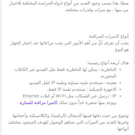
صعبًا. هذا بسبب وجود العديد من أنواع ادواة الحراسة المختلفة للاختيار
من بينها ، مع ميزات وقدرات مختلفة.
أنواع كاميرات المراقبة:
يجب أن تعرف أنًّ من أهم الأمور التي يجب مراعاتها عند اختيار الجهاز
هو النوع.
هناك أربعة أنواع رئيسية:
التناظرية : يمكن لها التناظرية فقط نقل الفيديو عبر الكابلات
المحورية.
هجينة : تستخدم تقنية تمثيلية وتقنية IP لنقل الفيديو.
الاجهزة الشبكية : تستخدم تقنية IP فقط.
IP : ترسل عبر الشبكات مثل Wi-Fi أو كبلات Ethernet
ويوجد منها صغيرة جداً بدون سلك
كاميرا مراقبة للسيارة
.
وتتنوع من حيث دقتها فمنها الديجتال (الرقمية) والكلاسيكية وأحجامها
وغيرها العديد من الميزات التي تساهم الوصول للهدف المنشود بمختلف
أنواعها.