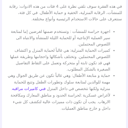
في هذه الفقرة سوف نلقي نظرة على 4 فئات من هذه الادوات: رقابة
للمنشآت، الرقابة المنزلية، الخفية و حماية الأطفال. في كل فئة،
سنتعرف على حالات الاستخدام الرئيسية وأنواع مختلفة.
اجهزة حراسة للمنشآت : وتستخدم ضمنها لغرضين إما لمتابعة
سير العملية الإنتاجية أو للحماية الليلة للمنشأة والانتباه الى
اللصوص المحتملين.
كميرات الحماية المنزلية: هي غالباً لحماية المنزل و اكتشاف
اللصوص المحتملين. وتختلف بأشكالها واحجامها وطريقة عملها
فهي قد تكون ثابتة أو متحركة وتعمل على التقاط التفاصيل
الصغيرة بالشكل المطلوب.
حماية و متابعة الأطفال:
وهي غالباً تكون عن طريق الجوال وهي
مهمة للوالدين لمتابعة سلوك وتطورات الطفل وتتبع للحماية
منزلية ولكنها تتخصص في داخل المنزل
فني كاميرات مراقبه
.
لأغراض عسكرية :لحراسة
الحدود و مناطق المعارك ومكافحة
الارهاب. يجب أن تكون ذات مميزات عالية لتكشف كل شيء
داخل و خارج مناطق العمليات.