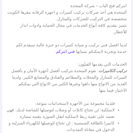
انتركم فتح الباب – شركة المتحدة
المتحدة هي أحد شركات تركيب كميرات و اجهزة الرقابة مقرها الكويت
متخصصة في التركيب للشركات والمنازل.
نتميز بتقديم كافة أنواع الخدمات في مجال الحماية وادوات انذار
للأخطار.
لدينا افضل فني تركيب و صيانة كميرات ذو خبرة عالية سيقدم لكم
خدمة وتجربة لايمكنكم نسيانها
فني انتركم
.
الخدمات التي يقدمها الفنيّون:
تركيب الكاميرات
: تقوم المتحدة بتركيب أفضل أجهزة الأمان و بأفضل
الميزات للمنازل والمحلات والمطاعم والفنادق والمصانع الكبير. ولدينا
العديد من الانواع منها داهوا وغيرها الكثير من الانواع التي يمكنكم
الاختيار فيما بينها
فلدينا مجموعة من الأجهزة لاستخدامات منوعة:
لاسلكية: لن تحتاج كابلات أو وصلات لتوصيلها للشاشة لديك. فهي
تعنمد على تقنية ربط لاسلكية لنقل الصورة بتقنية ممتازة
كاميرا بالطاقة الشمسية : لن تحتاج لتوصيلها للكهرباء المنزلية و
الدخول في معاناة التمديدات.