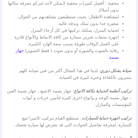
مخفية : أفضل كميرات مخفية لايمكن لأحد غيركم معرفة مكانها
بدون أسلاك
لمشاهدة الاطفال: بحيث تستطيعون مشاهدتهم من الجوال.
صغيرة جدا بدون سلك وبدقة عالية
لحماية المنزل: يمكنك تركيبها في كل أرجاء المنزل
اجهزة بسعات تخزين ممتازة من كافة الانماط والأنواع قادرة
على العمل لأوقات طويلة بسبب سعة الهارد الكبيرة.
رقابة بالصوت والصورة أو بدون صوت ( فقط التصوير)
جهاز
بصمة
.
صيانة بشكل دوري
: لدينا في هذا المجال أكثر من فني صيانة كلهم
يتميزون بالكفاءة وخبرة كبيرة في الصيانة.
تركيب أنظمة الحماية بكافة الانواع
: جهاز بصمة الاصبع ، جهاز بصمة العين
، جهاز بصمة الوجه و وانواع اخرى كثيرة لتأمين خزنات و أبواب
المؤسسات والمنازل.
تركيب اجهزة حماية للسيارات
: نستطيع القيام بتركيب كاميرا تتبع
السيارة، لمعرفة تفاصيل الحوادث التي قد تتعرض لها سيارة تخصك.