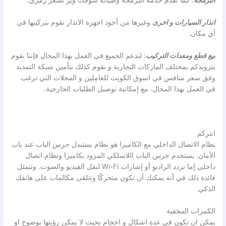
البرمجة
: كما نقدم خدمة البرمجة وصيانة سوفت وير بسعر رمزي.
انذار السيارات
و اخرى
وغيرها من أجود اجهزة الانذار نقوم بتركيبها في
أي مكان.
بيع قطع ومعدات التركيب
: لندعم الجميع في العمل بهذا المجال فإننا نقوم
بتزويدكم بمختلف الماركات التجارية و نقوم كذلك بتأمين شبكة التمديد
وفق سعر منافس في اسوق الكويت للعاملين و المحلات التي ترغب
في العمل بهذا المجال. مع إمكانية توصيل الطلبات الخارجية.
انتركم
نظام الاتصال الداخلي مع الكاميرا هو نظام يستبدل جرس الباب عند باب
الأمان. يستخدم جرس الباب اللاسلكي المزود بكاميرا ونظام اتصال
داخلي إما تردد الراديو أو إشارات Wi-Fi لنقل الفيديو والصوت. وتتمثل
فائدة ذلك في أنه يمكنك أن تكون متحركًا وتتلقى مكالمات على هاتفك
الذكي.
الكمرات المخفية
يمكن ان تكون في عدة اشكال و احجام بحيث لا يمكن رؤيتها بوضوح او