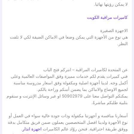
لا يمكن رؤيتها نهائيا.
كاميرات مراقبة الكويت
الاجهزة الصغيرة
هي نوع من الأجهزة التي يمكن وضعا في الاماكن الضيقة لكي لا تلفت
النظر.
عن المتحدة لكاميرات المراقبة – انتركم فتح الباب
فني كميرات يقدم لكم خدمات مميزة وفق المواصفات العالمية وعلى
أكمل وجه. لدينا أجهزة اصلية ومكفولة وفق اسعار مدروسة مناسبة
لجميع الاوضاع والاماكن بما يضمن أمنكم وراحة بالكم.
يمكنكم التواصل معنا على 50902979 او عبر وسائل الإنترنت و سنقوم
بتلبية طلبكم مباشرةً.
أسعارنا منافسة و أجهزتنا مكفولة وذات جودة عالية سواء في العمل أو
نوع الأجهزة ولدينا افضل المتخصصين يعملون ضمن فريق متكامل بدقة
ووفق طريقة احترافية. فنحن روّاد عالم الكاميرات
اجهزة انذار
.