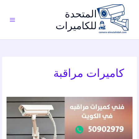
خطي
لى
المتحدة
لمحتوى
للكاميرات
كاميرات مراقبة
اسعار
انتركم
commax
–
الكويت