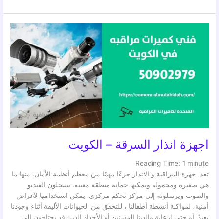
اجهزة
انذار
السرقة
–
الكويت
اجهزة انذار السرقة – الكويت
Reading Time:
1
minute
تعد اجهزة المراقبة و الانذار جزءًا مهمًا من معظم أنظمة الأمان. منها ما
هي صغيرة ومحمولة ويمكنها حماية منطقة معينة. يسجلون الفيديو
والصوت ويرسلونه إلى مركز تحكم مركزي. يمكن استخدامها لأغراض
أمنية، لمواكبة أنشطة أطفالنا ، للتحقق من الحيوانات الأليفة أثناء وجودنا
بعيدًا أو حتى لرعاية والدينا المسنين أو الأجداد الذين قد يحتاجون إلى