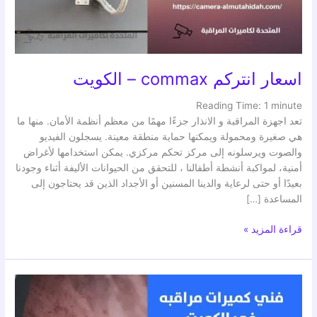
اسعار انتركم commax – الكويت
Reading Time:
1
minute
تعد اجهزة المراقبة و الانذار جزءًا مهمًا من معظم أنظمة الأمان. منها ما
هي صغيرة ومحمولة ويمكنها حماية منطقة معينة. يسجلون الفيديو
والصوت ويرسلونه إلى مركز تحكم مركزي. يمكن استخدامها لأغراض
أمنية، لمواكبة أنشطة أطفالنا ، للتحقق من الحيوانات الأليفة أثناء وجودنا
بعيدًا أو حتى لرعاية والدينا المسنين أو الأجداد الذين قد يحتاجون إلى
المساعدة […]
قراءة المزيد »
كاميرات
مراقبة
مخفية