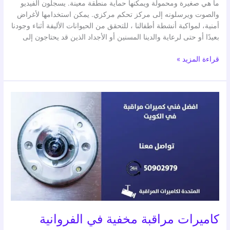
ما هي صغيرة ومحمولة ويمكنها حماية منطقة معينة. يسجلون الفيديو
والصوت ويرسلونه إلى مركز تحكم مركزي. يمكن استخدامها لأغراض
أمنية، لمواكبة أنشطة أطفالنا ، للتحقق من الحيوانات الأليفة أثناء وجودنا
بعيدًا أو حتى لرعاية والدينا المسنين أو الأجداد الذين قد يحتاجون إلى
قراءة المزيد »
كاميرات
مراقبة
مخفية
في
الفروانية
كاميرات مراقبة مخفية في الفروانية