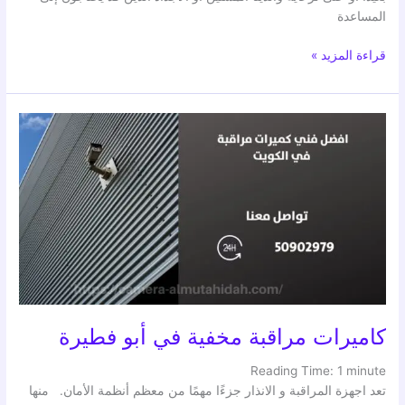
المساعدة
قراءة المزيد »
كاميرات
مراقبة
مخفية
في
أبو
فطيرة
كاميرات مراقبة مخفية في أبو فطيرة
Reading Time:
1
minute
تعد اجهزة المراقبة و الانذار جزءًا مهمًا من معظم أنظمة الأمان. منها