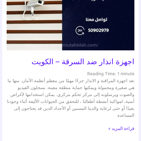
ضد
السرقة
–
الكويت
اجهزة انذار ضد السرقة – الكويت
Reading Time:
1
minute
تعد اجهزة المراقبة و الانذار جزءًا مهمًا من معظم أنظمة الأمان. منها ما
هي صغيرة ومحمولة ويمكنها حماية منطقة معينة. يسجلون الفيديو
والصوت ويرسلونه إلى مركز تحكم مركزي. يمكن استخدامها لأغراض
أمنية، لمواكبة أنشطة أطفالنا ، للتحقق من الحيوانات الأليفة أثناء وجودنا
بعيدًا أو حتى لرعاية والدينا المسنين أو الأجداد الذين قد يحتاجون إلى
المساعدة
قراءة المزيد »