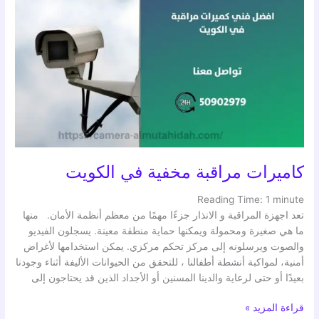
كاميرات
مراقبة
مخفية
في
الكويت
كاميرات مراقبة مخفية في الكويت
Reading Time:
1
minute
تعد اجهزة المراقبة و الانذار جزءًا مهمًا من معظم أنظمة الأمان. منها
ما هي صغيرة ومحمولة ويمكنها حماية منطقة معينة. يسجلون الفيديو
والصوت ويرسلونه إلى مركز تحكم مركزي. يمكن استخدامها لأغراض
أمنية، لمواكبة أنشطة أطفالنا ، للتحقق من الحيوانات الأليفة أثناء وجودنا
بعيدًا أو حتى لرعاية والدينا المسنين أو الأجداد الذين قد يحتاجون إلى
قراءة المزيد »