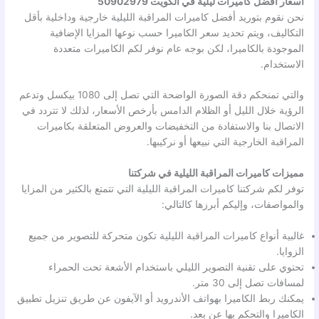
أسعار أفضل كاميرات ليلية في الكويت 50902979
نحن نقوم بتوريد أفضل كاميرات المراقبة الليلية خارجية وداخلية بأقل
التكاليف، ويتم تحديد سعر الكاميرا حسب نوعها المزايا الإضافية
الموجودة بالكاميرا، لكن بوجه عام نوفر لكم الكاميرات متعددة
الاستخدام.
والتي تمنحكم دقة الصورة الواضحة التي تصل إلى 1080 بيكسل وتدعم
الرؤية خلال الليل أو الظلام الدامس بأرخص الأسعار، لذلك لا تتردد في
الاتصال بنا والاستفادة من التخفيضات والعروض المتعلقة بكاميرات
المراقبة الخارجية التي نبيعها أو نركيبها.
مميزات كاميرات المراقبة الليلية في شركتنا
توفر لكم شركتنا كاميرات المراقبة الليلية التي تتمتع بالكثير من المزايا
والمواصفات، وإليكم أبرزها كالتالي:
غالبية أنواع كاميرات المراقبة الليلية تكون متحركة للتصوير من جميع
الزوايا.
تحتوي على تقنية التصوير الليلي باستخدام الأشعة تحت الحمراء
لمسافات تصل إلى 30 متر.
يمكنك ربط الكاميرا بهواتف الأندرويد أو الآيفون عن طريق تنزيل تطبيق
الكاميرا والتحكم بها عن بعد.