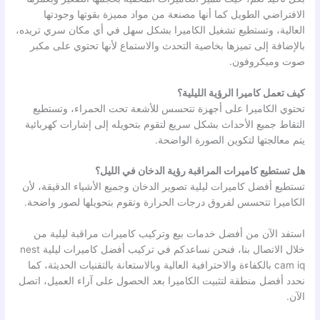
الافتراضي الطويل كما أنها مصنعة من مواد مميزة بقوتها وجودتها
العالية، وتستطيع تشغيل الكاميرا بشكل سهل في أي مكان سري تريده،
بالإضافة إلى تميزها بخاصية التحدث والاستماع لأنها تحتوي على مكبر
صوت وميكروفون.
كيف تعمل كاميرا الرؤية الليلية؟
تحتوي الكاميرا على أجهزة تتحسس للأشعة تحت الحمراء، وتستطيع
التقاط جميع الأحداث بشكل سريع لتقوم بتحويله إلى إشارات كهربائية
يتم معالجتها لتكوين الصورة الواضحة.
هل تستطيع كاميرات المراقبة رؤية الدخان في الليل؟
تستطيع أفضل كاميرات ليلية تصوير الدخان وجميع الأشياء الدقيقة، لأن
الكاميرا تتحسس لفروق درجات الحرارة وتقوم بتحويلها لصور واضحة.
استفد الآن من أفضل خدمات بيع وتركيب كاميرات مراقبة ليلية من
خلال الاتصال بنا، فنحن نساعدكم في تركيب أفضل كاميرات ليلية nest
cam iq بالكفاءة والاحترافية العالية وبالاستعانة بالتقنيات الحديثة، كما
نحدد أفضل منطقة لتثبيت الكاميرا بعد الحصول على آراء العميل، اتصل
الآن.