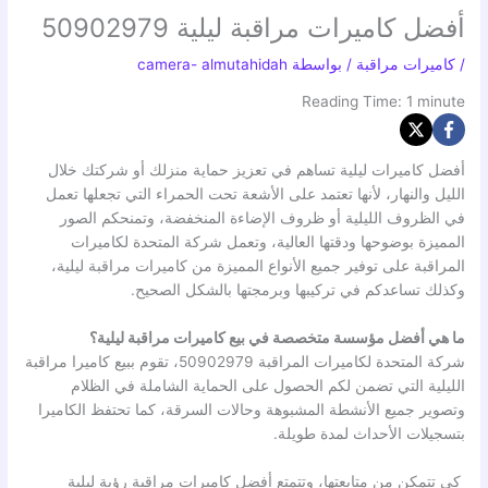
أفضل كاميرات مراقبة ليلية 50902979
/
كاميرات مراقبة
/ بواسطة
camera- almutahidah
Reading Time:
1
minute
أفضل كاميرات ليلية تساهم في تعزيز حماية منزلك أو شركتك خلال
الليل والنهار، لأنها تعتمد على الأشعة تحت الحمراء التي تجعلها تعمل
في الظروف الليلية أو ظروف الإضاءة المنخفضة، وتمنحكم الصور
المميزة بوضوحها ودقتها العالية، وتعمل شركة المتحدة لكاميرات
المراقبة على توفير جميع الأنواع المميزة من كاميرات مراقبة ليلية،
وكذلك تساعدكم في تركيبها وبرمجتها بالشكل الصحيح.
ما هي أفضل مؤسسة متخصصة في بيع كاميرات مراقبة ليلية؟
شركة المتحدة لكاميرات المراقبة 50902979، تقوم ببيع كاميرا مراقبة
الليلية التي تضمن لكم الحصول على الحماية الشاملة في الظلام
وتصوير جميع الأنشطة المشبوهة وحالات السرقة، كما تحتفظ الكاميرا
بتسجيلات الأحداث لمدة طويلة.
كي تتمكن من متابعتها، وتتمتع أفضل كاميرات مراقبة رؤية ليلية