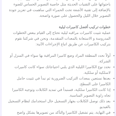
باحتوائها على التقنيات الحديثة مثل خاصية التصوير الحساس للضوء
بالإضافة إلى تقنية الأشعة تحت الحمراء التي ساهمت في تعزيز جودة
التصوير خلال الليل والحصول على صورة واضحة.
خطوات تركيب أفضل كاميرات ليلية
عملية تثبيت كاميرات مراقبه ليلية تحتاج إلى القيام ببعض الخطوات
المدروسة و الاستعانة بالمعدات المتقدمة، ونحن في شركتنا نقوم
بتركيب الكاميرات عن طريق اتباع الإجراءات الآتية:
أولاً نحدد المنطقة المراد وضع كاميرا المراقبة بها سواء في المنزل أو
الشركة.
نحدد نوع الكاميرا الليلية الذي يلبي احتياجاتك سواء كانت كاميرات
لاسلكية أو سلكية.
بعدها نستعين بمعدات التركيب الضرورية ثم نبدأ في تثبيت حامل
الكاميرا على السطح.
إذا كانت الكاميرا سلكية، فسنبدأ في تمديد الكابلات وتوجيه الكاميرا
تجاه زاوية التصوير المناسبة.
بعد ذلك نوصل الكابلات بجهاز التسجيل حال استخدامك لنظام التسجيل
بالفيديو.
في النهاية، يتم تشغيل الكاميرا والتأكد من تصويرها بشكل واضح