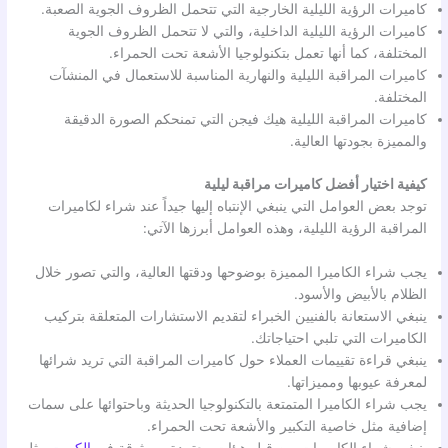
كاميرات الرؤية الليلية الخارجية التي تتحمل الظروف الجوية الصعبة.
كاميرات الرؤية الليلية الداخلية، والتي لا تتحمل الظروف الجوية
المختلفة، كما أنها تعمل بتكنولوجيا الأشعة تحت الحمراء.
كاميرات المراقبة الليلية والنهارية المناسبة للاستعمال في المنشآت
المختلفة.
كاميرات المراقبة الليلية هيك فيجن التي تمنحكم الصورة الدقيقة
والمميزة بجودتها العالية.
كيفية اختيار أفضل كاميرات مراقبة ليلية
توجد بعض العوامل التي ينبغي الإنتباه إليها جيداً عند شراء لكاميرات
المراقبة الرؤية الليلية، وهذه العوامل أبرزها الآتي:
يجب شراء الكاميرا المميزة بوضوحها ودقتها العالية، والتي تصور خلال
الظلام بالأبيض والأسود.
ينبغي الاستعانة بالفنيين الخبراء لتقديم الاستشارات المتعلقة بتركيب
الكاميرات التي تلبي احتياجاتك.
ينبغي قراءة تقييمات العملاء حول كاميرات المراقبة التي تريد شرائها
لمعرفة عيوبها ومميزاتها.
يجب شراء الكاميرا المتمتعة بالتكنولوجيا الحديثة وباحتوائها على سمات
إضافية مثل خاصية التكبير والأشعة تحت الحمراء.
ينبغي شراء الكاميرات من قبل هيئات معتمدة وموثوقة في
الكويت
مثل