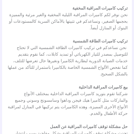
تركيب كاميرات المراقبة المخفية
نحن نوفر لكم كاميرات المراقبة الليلية المخفية والغير مرئية والمميزة
بحجمها الصغير، ونساعدكم في تثبيتها بالأماكن السرية كالمستودعات أو
البنوك أو المنازل أيضاً.
تركيب كاميرات الطاقة الشمسية
نحن نساعدكم في تركيب كاميرات الطاقة الشمسية التي لا تحتاج
للتوصيل بمصدر للتيار الكهربائي أو تمديد كابلات، كما نقوم بتقديم
خدمات الصيانة الدورية لبطارية الكاميرا ونغيرها حال تعرضها للتلف،
كما نفحص الألواح الشمسية الخاصة بالكاميرا باستمرار للتأكد من عملها
بالشكل الصحيح.
بيع كاميرات المراقبة الداخلية
شركتنا تقوم بتوريد كاميرات المراقبة الداخلية بمختلف الأنواع
والماركات مثل كاميرا هيك فيجن وداهوا وسامسونج وسوني وجميع
الأنواع الأخرى المميزة، وهذه الكاميرات يتم تركيبها في المنازل لمراقبة
حركة الأطفال والخدم.
حل مشكلة توقف كاميرات المراقبة عن العمل
تحدث مشكلة توقف كاميرات المراقبة بشكل مفاجئ بسبب انتشار