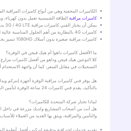
الكاميرات المخفية وهي من أنواع كاميرات المراقبة ا
كاميرات مراقبة
الطاقة الشمسية تعمل بدون كهرباء، وهي 
يمكن أن يختار الفني كاميرات مراقبة 3G / 4G LTE بدون أسلاك
كاميرات 4G بالبطارية من أهم الحلول المناسبة عالية الدقة والتي من خلالها يمكن تأمين المزارع في الوفرة.
كاميرات مراقبة صغيرة بدون أسلاك 1080HD تتميز بخاصية الرؤية الليلية، لاكتشاف وتغطية الأماكن المفتوحة والمغلقة أيضا.
ما الأفضل كاميرات داهوا أم هيك فيجن في الوفرة؟
كلا النوعين هيك فيجن وداهو من أفضل كاميرات مزارع ا
التسجيلات في مقابل السعر، كما أن واجهة الاستخدام 
هل يوفر فني كاميرات مراقبة الوفرة أجهزة إنتركم وبدا
بالتأكيد، يقدم فني كاميرات 24 ساعة الوفرة لتأمين المزارع بكاميرات المراقبة خدمة توفير أجهزة إنتركم وبدالات بمواصفات عالية الجودة، والقيام بأعمال الصيانة والتركيب.
لماذا تختار شركة المتحدة للكاميرات؟
هل أنت من أصحاب المشاريع ولديك مزرعة في داخل الوفر
والتأمين والمراقبة، ويثق بها العديد من العملاء للأسباب ا
تقديم خدمات احترافية ودقيقة لتركيب أفضل أنظمة المرا