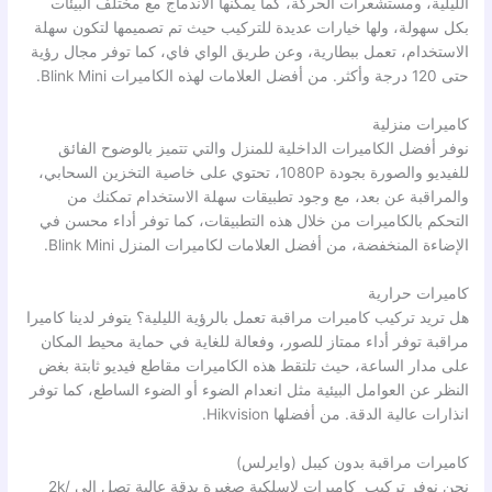
الليلية، ومستشعرات الحركة، كما يمكنها الاندماج مع مختلف البيئات
بكل سهولة، ولها خيارات عديدة للتركيب حيث تم تصميمها لتكون سهلة
الاستخدام، تعمل ببطارية، وعن طريق الواي فاي، كما توفر مجال رؤية
حتى 120 درجة وأكثر. من أفضل العلامات لهذه الكاميرات Blink Mini.
كاميرات منزلية
نوفر أفضل الكاميرات الداخلية للمنزل والتي تتميز بالوضوح الفائق
للفيديو والصورة بجودة 1080P، تحتوي على خاصية التخزين السحابي،
والمراقبة عن بعد، مع وجود تطبيقات سهلة الاستخدام تمكنك من
التحكم بالكاميرات من خلال هذه التطبيقات، كما توفر أداء محسن في
الإضاءة المنخفضة، من أفضل العلامات لكاميرات المنزل Blink Mini.
كاميرات حرارية
هل تريد تركيب كاميرات مراقبة تعمل بالرؤية الليلية؟ يتوفر لدينا كاميرا
مراقبة توفر أداء ممتاز للصور، وفعالة للغاية في حماية محيط المكان
على مدار الساعة، حيث تلتقط هذه الكاميرات مقاطع فيديو ثابتة بغض
النظر عن العوامل البيئية مثل انعدام الضوء أو الضوء الساطع، كما توفر
انذارات عالية الدقة. من أفضلها Hikvision.
كاميرات مراقبة بدون كيبل (وايرلس)
نحن نوفر تركيب كاميرات لاسلكية صغيرة بدقة عالية تصل إلى 2k/