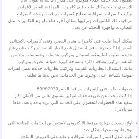
يعملون لدى خدمة عملاء متوفرة على مدار 24 ساعة طوال أيام
الأسبوع، حيث يمكنك طلب فني كاميرات المراقبة القصر لأغراض
تركيب كاميرات المراقبة، تصليح كميرات مراقبة، برمجة كاميرات
مراقبة، فك الكاميرات وتركيبها بمكان آخر، طلب لوازم الكاميرات مثل
البطاريات واجهزة التحكم عن بعد.
يمكنك أيضا طلب فني كاميرات هندي القصر، وفني كاميرات باكستاني
القصر إذا كنت ترغب في استبدال قطع الغيار التالفة، وتركيب قطع غيار
جديدة أصلية، كما يمكنه استبدال وتركيب عدسات وحساسات بدلا من
التالفة، تركيب بطاقة ذاكرة بمساحة كبيرة، صيانة الصوت وتركيب
مايك، استبدال البطاريات القديمة وتركيب بطاريات جديدة تعمل لفترات
طويلة بكفاءة أعلى، وغيرها من الخدمات. نحن لدينا ما تطلبه.
خطوات طلب فني كاميرات مراقبة القصر50902979
إذا كنت تبحث عن طريقة فعالة لتوفير مستوى عالي من الأمان، قم
بتنفيذ هذه الخطوات للحصول على الخدمة التي تريد بدقة بالغة، فقط
قم بالآتي:
أولا، ننصحك بزيارة موقعنا الإلكتروني لاستعراض الخدمات المتاحة التي
نوفرها، وتصفحها بشكل جيد.
ثانيا، انتقل لقسم كاميرات المراقبة واطلع على العروض المتاحة