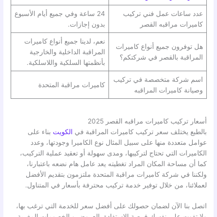
عدد ساعات عمل فني تركيب
24 ساعة وفي جميع أيام الأسبوع
كاميرات مراقبه القصر
بدون إجازات.
نعم، لدينا جميع أنواع كاميرات
هل توفرون جميع أنواع كاميرات
المراقبة الداخلية والخارجية
المراقبة بالقصر في شركتكم؟
بأنظمتها السلكية واللاسلكية.
اسم شركة متخصصة في تركيب
كاميرات مراقبة المتحدة
وصيانة كاميرات المراقبه
أسعار تركيب كاميرات مراقبه القصر 2025
بالطبع يختلف سعر تركيب كاميرات المراقبة في
الكويت
بناء على
عوامل متعددة منها على سبيل المثال نوع الكاميرا وجودتها، وعدد
الكاميرات التي تحتاج لتركيبها، ومدى سهولة أو تعقيد عملية التركيب،
كما أن مساحة المكان المراد تغطيته يعد عامل هام نضعه باعتبارنا،
ولكننا في شركة كاميرات مراقبة المتحدة ملتزمون بتقديم الأفضل
لعملائنا، من خلال توفير خدمة تركيب محترفة بأسعار في المتناول.
اتصل بنا الآن لضمان حصولك على أفضل سعر للخدمة التي ترغب بها،
ولا تفوت على نفسك فرصة الاستفادة بالعروض و الخصومات المغرية