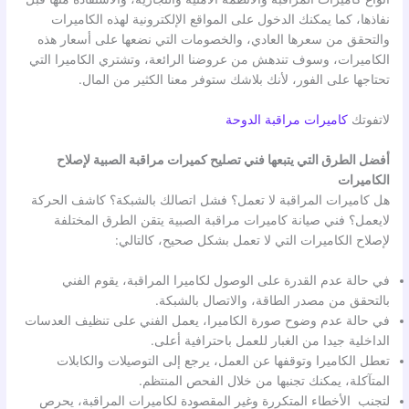
نفاذها، كما يمكنك الدخول على المواقع الإلكترونية لهذه الكاميرات
والتحقق من سعرها العادي، والخصومات التي نضعها على أسعار هذه
الكاميرات، وسوف تندهش من عروضنا الرائعة، وتشتري الكاميرا التي
تحتاجها على الفور، لأنك بلاشك ستوفر معنا الكثير من المال.
لاتفوتك
كاميرات مراقبة الدوحة
أفضل الطرق التي يتبعها فني تصليح كميرات مراقبة الصبية لإصلاح
الكاميرات
هل كاميرات المراقبة لا تعمل؟ فشل اتصالك بالشبكة؟ كاشف الحركة
لايعمل؟ فني صيانة كاميرات مراقبة الصبية يتقن الطرق المختلفة
لإصلاح الكاميرات التي لا تعمل بشكل صحيح، كالتالي:
في حالة عدم القدرة على الوصول لكاميرا المراقبة، يقوم الفني
بالتحقق من مصدر الطاقة، والاتصال بالشبكة.
في حالة عدم وضوح صورة الكاميرا، يعمل الفني على تنظيف العدسات
الداخلية جيدا من الغبار للعمل باحترافية أعلى.
تعطل الكاميرا وتوقفها عن العمل، يرجع إلى التوصيلات والكابلات
المتآكلة، يمكنك تجنبها من خلال الفحص المنتظم.
لتجنب الأخطاء المتكررة وغير المقصودة لكاميرات المراقبة، يحرص