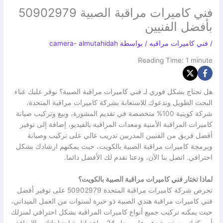
فني كاميرات مراقبة الصبية 50902979
بأفضل الفنيين
/
فني كاميرات مراقبه
/ بواسطة
camera- almutahidah
Reading Time:
1
minute
هل تحتاج بشكل فوري لـ فني كاميرات مراقبة الصبية؟ نوفر عليك عناء
البحث الطويل وندعوك للاستعانة بشركة كاميرات مراقبة المتحدة،
شركة كويتية 100% متخصصة في تقديم المشورة، وبيع وتركيب صيانة
كاميرات المراقبة الأمنية ومعدات المراقبة بالفيديو، إضافة إلى توفير
أفضل فريق من الفنيين المدربين تدريب عالي على تركيب وصيانة
وبرمجة كاميرات مراقبة الصبية بالكويت، حيث يمكنهم ارشادك بشكل
احترافي. اتصل بنا الآن، ودعنا نقدم لك الأفضل دائما.
لماذا تختار فني كاميرات مراقبة الصبية بالكويت؟
تحرص شركة كاميرات مراقبة المتحدة 50902979 على توفير أفضل
فني كاميرات مراقبة هندي الصبية ذو خبرة لسنوات من العمل الميداني،
حيث يمكنه تركيب جميع أنواع كاميرات المراقبة بشكل احترافي لمنزلك