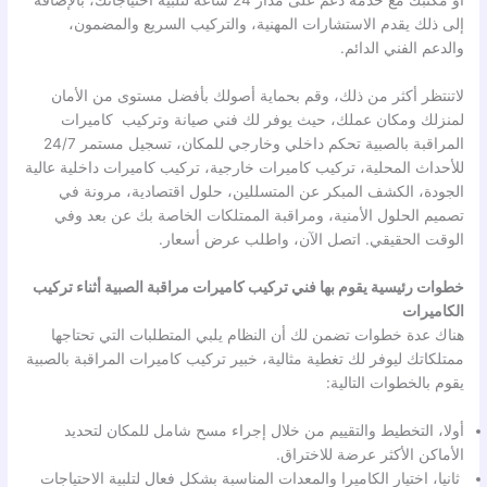
أو مكتبك مع خدمة دعم على مدار 24 ساعة لتلبية احتياجاتك، بالإضافة
إلى ذلك يقدم الاستشارات المهنية، والتركيب السريع والمضمون،
والدعم الفني الدائم.
لاتنتظر أكثر من ذلك، وقم بحماية أصولك بأفضل مستوى من الأمان
لمنزلك ومكان عملك، حيث يوفر لك فني صيانة وتركيب كاميرات
المراقبة بالصبية تحكم داخلي وخارجي للمكان، تسجيل مستمر 24/7
للأحداث المحلية، تركيب كاميرات خارجية، تركيب كاميرات داخلية عالية
الجودة، الكشف المبكر عن المتسللين، حلول اقتصادية، مرونة في
تصميم الحلول الأمنية، ومراقبة الممتلكات الخاصة بك عن بعد وفي
الوقت الحقيقي. اتصل الآن، واطلب عرض أسعار.
خطوات رئيسية يقوم بها فني تركيب كاميرات مراقبة الصبية أثناء تركيب
الكاميرات
هناك عدة خطوات تضمن لك أن النظام يلبي المتطلبات التي تحتاجها
ممتلكاتك ليوفر لك تغطية مثالية، خبير تركيب كاميرات المراقبة بالصبية
يقوم بالخطوات التالية:
أولا، التخطيط والتقييم من خلال إجراء مسح شامل للمكان لتحديد
الأماكن الأكثر عرضة للاختراق.
ثانيا، اختيار الكاميرا والمعدات المناسبة بشكل فعال لتلبية الاحتياجات