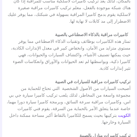
بالمكان، لذلك يعد تركيب كاميرات لاسلكية مناسب للمراقبة إذا كان
هناك شبكة موجودة بالفعل، معلم تركيب كاميرات مراقبة صغيرة
لاسلكية يقوم بدمج كاميرا المراقبة بسهولة في شبكتك، مما يوفر عليك
الاضطرار إلى مد كابلات لا نهاية لها.
كاميرات مراقبة بالذكاء الاصطناعي بالصبية
تمتاز هذه الكاميرات بوظائف وتقنيات الذكاء الاصطناعي مما يوفر
مستوى متزايد من الأمان، وانخفاض كبير في معدل الإنذارات الكاذبة،
حيث يمكنها تصنيف الأشياء، واكتشاف السيارات والحيوانات، فهي
كاميرا ذكية، وبواسطتها لم تعد الحيوانات والأوراق وانعكاسات الضوء
تثير إنذارات كاذبة.
تركيب كاميرات مراقبة للسيارات في الصبية
أصبحت السيارات من الأصول الشخصية التي تحتاج للحماية من
مجموعة واسعة من المخاطر، لذلك يلعب تركيب كاميرا سيارة جي بي
اس، وكاميرات مراقبة سرعة السائق، وبرمجة كاميرا سيارة دورا مهما،
خاصة عندما يتعلق الأمر بالحماية من السرقة، يقوم فني كاميرات
الكويت
بتركيبها بحيث يسمح للكاميرا بالتقاط أكبر مساحة ممكنة داخل
السيارة وخارجها.
تركيب كاميرات منازل بالصبية