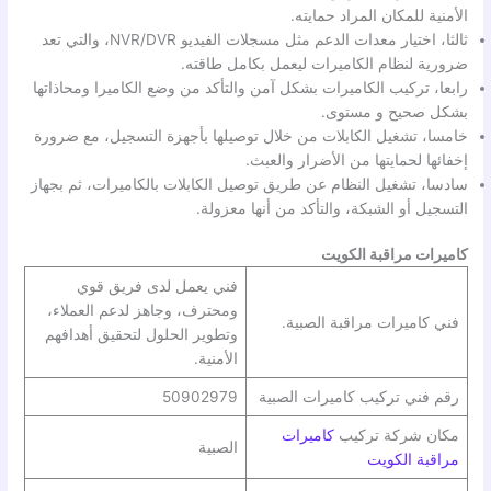
الأمنية للمكان المراد حمايته.
ثالثا، اختيار معدات الدعم مثل مسجلات الفيديو NVR/DVR، والتي تعد
ضرورية لنظام الكاميرات ليعمل بكامل طاقته.
رابعا، تركيب الكاميرات بشكل آمن والتأكد من وضع الكاميرا ومحاذاتها
بشكل صحيح و مستوى.
خامسا، تشغيل الكابلات من خلال توصيلها بأجهزة التسجيل، مع ضرورة
إخفائها لحمايتها من الأضرار والعبث.
سادسا، تشغيل النظام عن طريق توصيل الكابلات بالكاميرات، ثم بجهاز
التسجيل أو الشبكة، والتأكد من أنها معزولة.
كاميرات مراقبة الكويت
فني يعمل لدى فريق قوي
ومحترف، وجاهز لدعم العملاء،
فني كاميرات مراقبة الصبية.
وتطوير الحلول لتحقيق أهدافهم
الأمنية.
رقم فني تركيب كاميرات الصبية
50902979
مكان شركة تركيب
كاميرات
الصبية
مراقبة الكويت