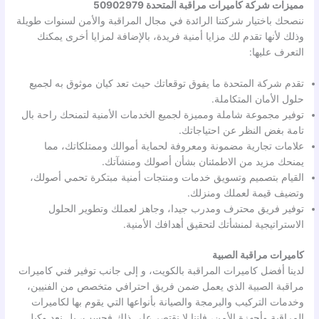
مميزات شركة كاميرات مراقبة المتحدة 50902979
ننصحك باختيار شركتنا الرائدة في مجال المراقبة والأمن لسنوات طويلة
وذلك لأنها تقدم لك مزايا أمنية فريدة، بالإضافة لمزايا أخرى يمكنك
التعرف عليها:
تقدم شركة المتحدة ما يفوق توقعاتك حيث تعد كيان موثوق به لجميع
حلول الأمان المتكاملة.
توفير مجموعة شاملة ومميزة لجميع الخدمات الأمنية لتمنحك راحة بال
تامة بغض النظر عن احتياجاتك.
علامات تجارية مضمونة ومعروفة لحماية أموالك وممتلكاتك، مما
يمنحك مزيد من الاطمئنان بشأن أصولك ومنشآتك.
القيام بتصميم وتسويق خدمات ومنتجات أمنية مبتكرة تحمي أصولك،
وتضيف قيمة لعملك ومنزلك.
توفير فريق محترف ومدرب جيدا، وجاهز لعملك وتطوير الحلول
الاستراتيجية لمنشأتك لتحقيق أهدافك الأمنية.
كاميرات مراقبة الصبية
لدينا أفضل كاميرات المراقبة بالكويت، و إلى جانب توفير فني كاميرات
مراقبة الصبية الذي يعمل ضمن فريق احترافي متخصص من الفنيين،
وخدمات التركيب والبرمجة والصيانة بأنواعها التي يقوم بها لكاميرات
المراقبة وأجهزة الأمن، فإننا لا نقتصر على ذلك فحسب، بل نعد وكيل