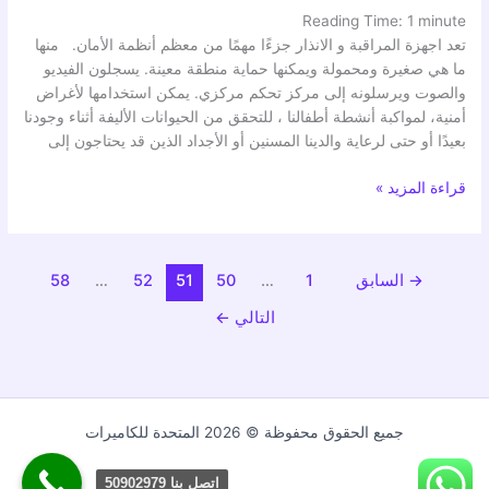
Reading Time:
1
minute
تعد اجهزة المراقبة و الانذار جزءًا مهمًا من معظم أنظمة الأمان. منها
ما هي صغيرة ومحمولة ويمكنها حماية منطقة معينة. يسجلون الفيديو
والصوت ويرسلونه إلى مركز تحكم مركزي. يمكن استخدامها لأغراض
أمنية، لمواكبة أنشطة أطفالنا ، للتحقق من الحيوانات الأليفة أثناء وجودنا
بعيدًا أو حتى لرعاية والدينا المسنين أو الأجداد الذين قد يحتاجون إلى
قراءة المزيد »
→
السابق
1
…
50
51
52
…
58
التالي
←
جميع الحقوق محفوظة © 2026 المتحدة للكاميرات
اتصل بنا 50902979