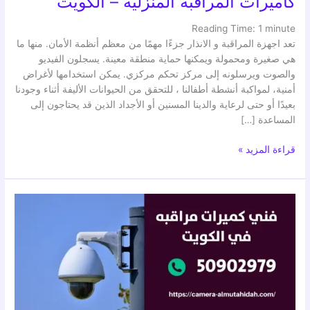
كاميرات المراقبة المنزلية – الكويت
Reading Time:
1
minute
تعد اجهزة المراقبة و الانذار جزءًا مهمًا من معظم أنظمة الأمان. منها ما
هي صغيرة ومحمولة ويمكنها حماية منطقة معينة. يسجلون الفيديو
والصوت ويرسلونه إلى مركز تحكم مركزي. يمكن استخدامها لأغراض
أمنية، لمواكبة أنشطة أطفالنا ، للتحقق من الحيوانات الأليفة أثناء وجودنا
بعيدًا أو حتى لرعاية والدينا المسنين أو الأجداد الذين قد يحتاجون إلى
المساعدة […]
قراءة المزيد »
كاميرات
مراقبة
مخفية
في
الدسمة