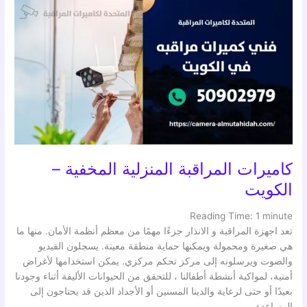
كاميرات
المراقبة
المنزلية
المخفية
–
الكويت
كاميرات المراقبة المنزلية المخفية –
الكويت
Reading Time:
1
minute
تعد اجهزة المراقبة و الانذار جزءًا مهمًا من معظم أنظمة الأمان. منها ما
هي صغيرة ومحمولة ويمكنها حماية منطقة معينة. يسجلون الفيديو
والصوت ويرسلونه إلى مركز تحكم مركزي. يمكن استخدامها لأغراض
أمنية، لمواكبة أنشطة أطفالنا ، للتحقق من الحيوانات الأليفة أثناء وجودنا
بعيدًا أو حتى لرعاية والدينا المسنين أو الأجداد الذين قد يحتاجون إلى
المساعدة