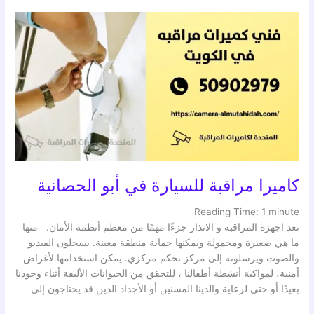
كاميرا
مراقبة
للسيارة
في
أبو
الحصانية
كاميرا مراقبة للسيارة في أبو الحصانية
Reading Time:
1
minute
تعد اجهزة المراقبة و الانذار جزءًا مهمًا من معظم أنظمة الأمان. منها
ما هي صغيرة ومحمولة ويمكنها حماية منطقة معينة. يسجلون الفيديو
والصوت ويرسلونه إلى مركز تحكم مركزي. يمكن استخدامها لأغراض
أمنية، لمواكبة أنشطة أطفالنا ، للتحقق من الحيوانات الأليفة أثناء وجودنا
بعيدًا أو حتى لرعاية والدينا المسنين أو الأجداد الذين قد يحتاجون إلى