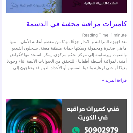
كاميرات مراقبة مخفية في الدسمة
Reading Time:
1
minute
تعد اجهزة المراقبة و الانذار جزءًا مهمًا من معظم أنظمة الأمان. منها
ما هي صغيرة ومحمولة ويمكنها حماية منطقة معينة. يسجلون الفيديو
والصوت ويرسلونه إلى مركز تحكم مركزي. يمكن استخدامها لأغراض
أمنية، لمواكبة أنشطة أطفالنا ، للتحقق من الحيوانات الأليفة أثناء وجودنا
بعيدًا أو حتى لرعاية والدينا المسنين أو الأجداد الذين قد يحتاجون إلى
قراءة المزيد »
فني
انتركم
–
الكويت