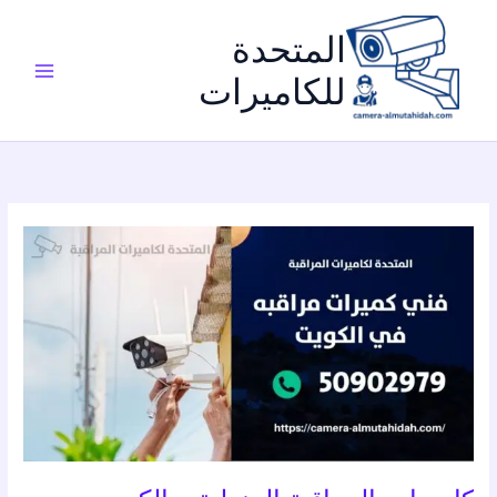
خطي
لى
المتحدة
لمحتوى
للكاميرات
كاميرات
المراقبة
المنزلية
–
الكويت