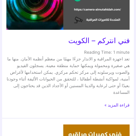
فني انتركم – الكويت
Reading Time:
1
minute
تعد اجهزة المراقبة و الانذار جزءًا مهمًا من معظم أنظمة الأمان. منها ما
هي صغيرة ومحمولة ويمكنها حماية منطقة معينة. يسجلون الفيديو
والصوت ويرسلونه إلى مركز تحكم مركزي. يمكن استخدامها لأغراض
أمنية، لمواكبة أنشطة أطفالنا ، للتحقق من الحيوانات الأليفة أثناء وجودنا
بعيدًا أو حتى لرعاية والدينا المسنين أو الأجداد الذين قد يحتاجون إلى
المساعدة
قراءة المزيد »
فني
انتركم